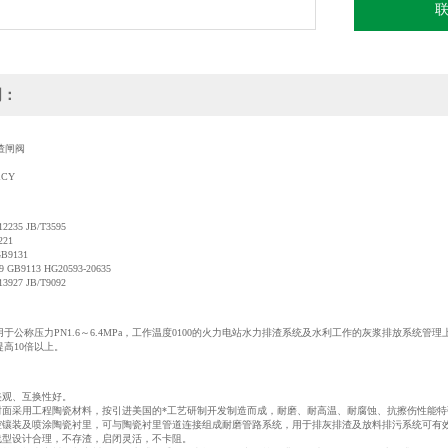
明：
渣
闸阀
CY
35 JB/T3595
21
9131
B9113 HG20593-20635
27 JB/T9092
于公称压力PN1.6～6.4MPa，工作温度0100的火力电站水力排渣系统及水利工作的灰浆排放系
高10倍以上。
美观、互换性好。
密封面采用工程陶瓷材料，按引进美国的*工艺研制开发制造而成，耐磨、耐高温、耐腐蚀、抗擦伤性能特
内腔镶装及喷涂陶瓷衬里，可与陶瓷衬里管道连接组成耐磨管路系统，用于排灰排渣及放料排污系统可有
道线型设计合理，不存渣，启闭灵活，不卡阻。