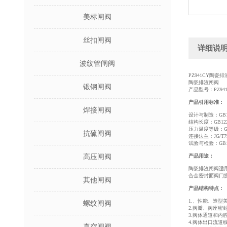
美标闸阀
丝扣闸阀
详细说
波纹管闸阀
PZ941CY陶瓷排
陶瓷排渣闸阀
锻钢闸阀
产品型号：PZ941
产品引用标准：
焊接闸阀
设计与制造：GB122
结构长度：GB122
压力温度等级：GB
抗硫闸阀
连接法兰：JG/T79 G
试验与检验：GB139
高压闸阀
产品用途：
陶瓷排渣闸阀适用
合金密封面阀门提
其他闸阀
产品结构特点：
1.、性能、造型
螺纹闸阀
2.阀瓣、阀座
3.阀体通道和
4.阀体出口流
真空闸阀