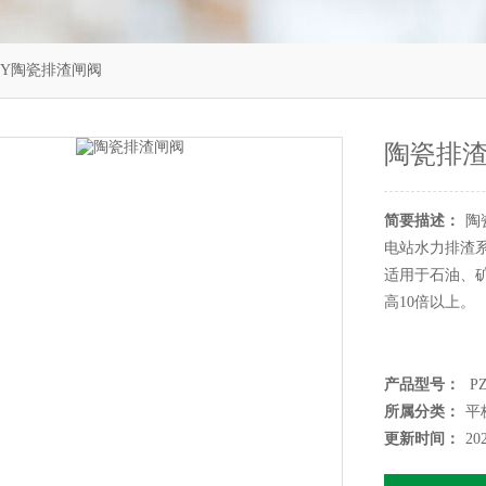
1CY陶瓷排渣闸阀
陶瓷排
简要描述：
陶
电站水力排渣
适用于石油、
高10倍以上。
产品型号：
PZ
所属分类：
平
更新时间：
20