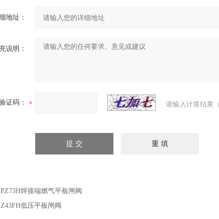
细地址：
充说明：
验证码：
请输入计算结果（
：
PZ73H焊接端燃气平板闸阀
：
Z43FH低压平板闸阀