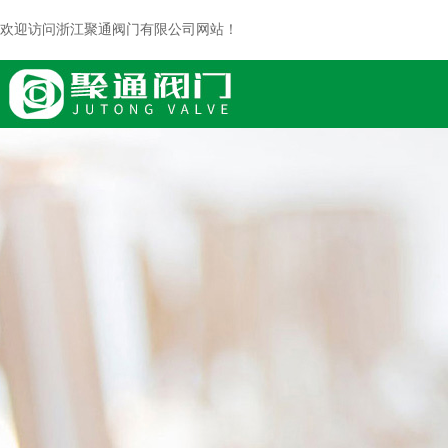
欢迎访问浙江聚通阀门有限公司网站！