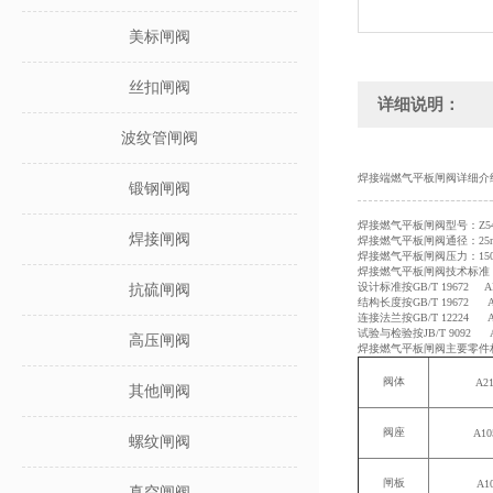
美标闸阀
丝扣闸阀
详细说明：
波纹管闸阀
焊接端燃气平板闸阀详细介
锻钢闸阀
焊接燃气
平板闸阀
型号：Z547
焊接闸阀
焊接燃气平板闸阀通径：25m
焊接燃气平板闸阀压力：150
焊接燃气平板闸阀技术标准
设计标准按GB/T 19672 AP
抗硫闸阀
结构长度按GB/T 19672 AP
连接法兰按GB/T 12224 AS
试验与检验按JB/T 9092 AI
高压闸阀
焊接燃气平板闸阀主要零件
阀体
A2
其他闸阀
阀座
A10
螺纹闸阀
闸板
A1
真空闸阀