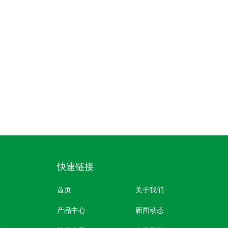
快速链接
首页
关于我们
产品中心
新闻动态