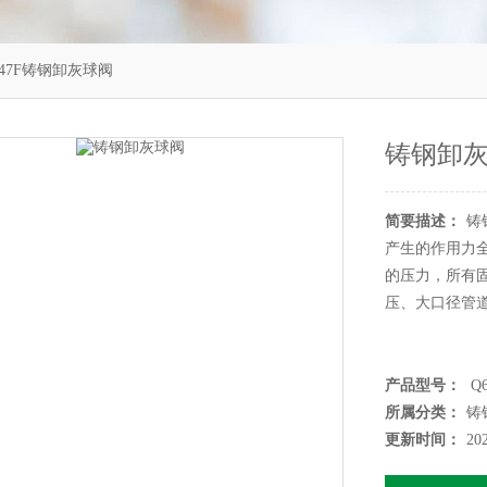
647F铸钢卸灰球阀
铸钢卸
简要描述：
铸
产生的作用力
的压力，所有
压、大口径管
产品型号：
Q6
所属分类：
铸
更新时间：
20