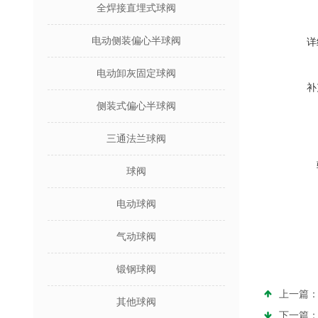
全焊接直埋式球阀
电动侧装偏心半球阀
详
电动卸灰固定球阀
补
侧装式偏心半球阀
三通法兰球阀
球阀
电动球阀
气动球阀
锻钢球阀
上一篇
其他球阀
下一篇