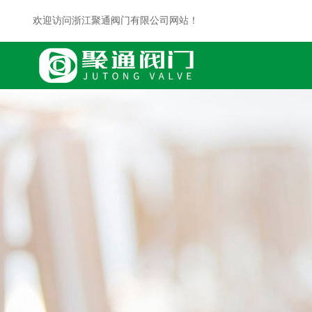
欢迎访问浙江聚通阀门有限公司网站！