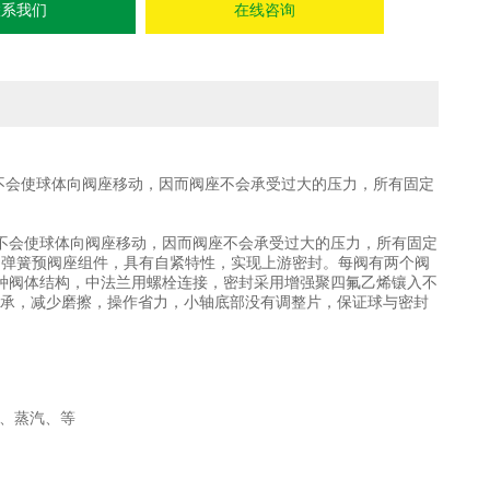
联系我们
在线咨询
，不会使球体向阀座移动，因而阀座不会承受过大的压力，所有固定
不会使球体向阀座移动，因而阀座不会承受过大的压力，所有固定
的弹簧预阀座组件，具有自紧特性，实现上游密封。每阀有两个阀
种阀体结构，中法兰用螺栓连接，密封采用增强聚四氟乙烯镶入不
轴承，减少磨擦，操作省力，小轴底部没有调整片，保证球与密封
水、蒸汽、等