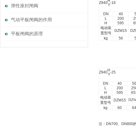
H
Z940
-16
Y
弹性座封闸阀
DN
40
L
200
2
气动平板闸阀的作用
H
595
6
电动装
DZW15
DZ
置型号
平板闸阀的原理
kg
56
H
Z940
-25
Y
DN
40
5
L
200
25
H
595
65
电动装
DZW
DZW15
置型号
kg
60
6
注：
DN700
、
DN800