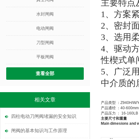
主要特点
1
、方案
水封闸阀
2
、密封
电动闸阀
3
、选用
刀型闸阀
4
、驱动
平板闸阀
性楔式单
5
、广泛
查看全部
中介质的
相关文章
产品类型
：
Z940H/W/
产品通经
：
40-600mm
产品压力
：
16-160LB
四柱电动刀闸阀堵漏的安全知识
主要尺寸和重量
Main dimesions and w
闸阀的基本知识与工作原理