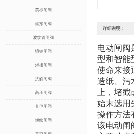
美标闸阀
丝扣闸阀
详细说明：
波纹管闸阀
电动闸阀
锻钢闸阀
型和智能
焊接闸阀
使命来接
抗硫闸阀
造纸、污
上，堵截
高压闸阀
始末选用
其他闸阀
操作方法
螺纹闸阀
该电动闸
真空闸阀