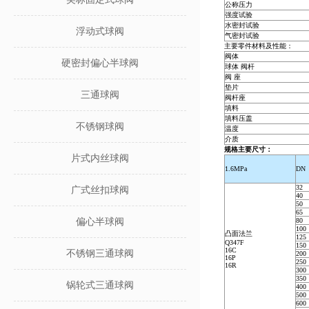
公称压力
强度试验
水密封试验
浮动式球阀
气密封试验
主要零件材料及性能：
阀体
硬密封偏心半球阀
球体 阀杆
阀 座
垫片
三通球阀
阀杆座
填料
填料压盖
不锈钢球阀
温度
介质
规格主要尺寸：
片式内丝球阀
1.6MPa
DN
32
广式丝扣球阀
40
50
65
偏心半球阀
80
100
凸面法兰
125
Q347F
150
16C
不锈钢三通球阀
200
16P
250
16R
300
350
锅轮式三通球阀
400
500
600