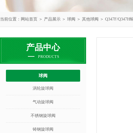
当前位置：
网站首页
＞
产品展示
＞
球阀
＞
其他球阀
＞ Q347F/Q34
产品中心
PRODUCTS
球阀
涡轮旋球阀
气动旋球阀
不锈钢旋球阀
铸钢旋球阀