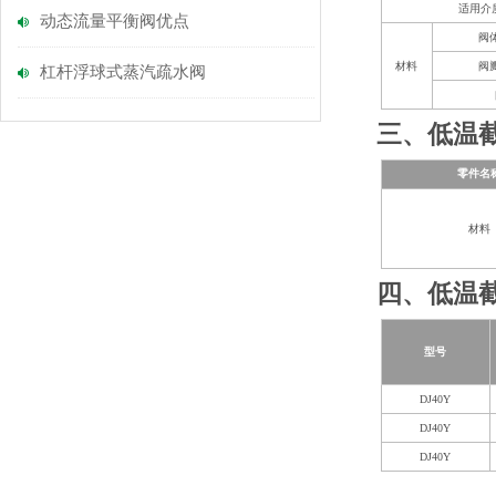
适用介
动态流量平衡阀优点
阀
材料
阀
杠杆浮球式蒸汽疏水阀
三、低温
零件名
材料
四、低温
型号
DJ40Y
DJ40Y
DJ40Y