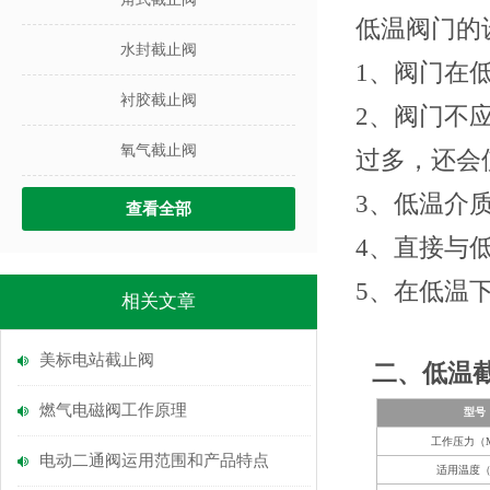
低温阀门的
水封截止阀
1
、阀门在
衬胶截止阀
2
、阀门不
氧气截止阀
过多，还会
3
、低温介
查看全部
4
、直接与
5
、在低温
相关文章
美标电站截止阀
二、低温
燃气电磁阀工作原理
型号
工作压力
（
电动二通阀运用范围和产品特点
适用温度