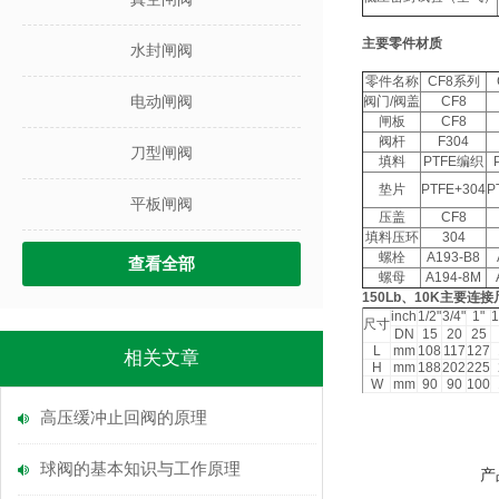
主要零件材质
水封闸阀
零件名称
CF8
系列
电动闸阀
阀门
/
阀盖
CF8
闸板
CF8
阀杆
F304
刀型闸阀
填料
PTFE
编织
垫片
PTFE+304
P
平板闸阀
压盖
CF8
填料压环
304
螺栓
A193-B8
查看全部
螺母
A194-8M
150Lb
、
10K
主要连接
inch
1/2"
3/4"
1"
1
尺寸
DN
15
20
25
L
mm
108
117
127
相关文章
H
mm
188
202
225
W
mm
90
90
100
高压缓冲止回阀的原理
球阀的基本知识与工作原理
产