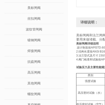
美标闸阀
丝扣闸阀
详细说明：
波纹管闸阀
美标闸阀和法兰闸
要用来做堵截、分
锻钢闸阀
美标闸阀详细说明
.
设计制造按
APISTD.6
焊接闸阀
2.
结构长度按
ANSI B16.
3.
法兰型式及尺寸
:150
4.
阀门检查和试验按
AP
抗硫闸阀
试验压力及主要性能规
高压闸阀
类别
强度试验
其他闸阀
高压密封试验（水）
螺纹闸阀
低压密封试验
（
空气
）
真空闸阀