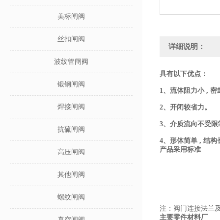
美标闸阀
丝扣闸阀
详细说明：
波纹管闸阀
具有以下优点：
锻钢闸阀
1、流体阻力小 ,
焊接闸阀
2、开闭较省力。
3、介质流向不受限
抗硫闸阀
4、形体简单 , 
产品采用标准
高压闸阀
其他闸阀
螺纹闸阀
注：阀门连接法兰
主要零件材料厂
真空闸阀