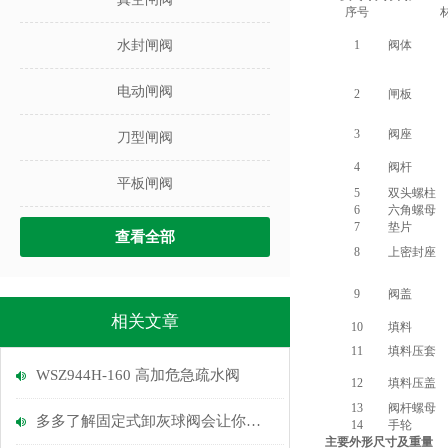
序号
水封闸阀
1
阀体
电动闸阀
2
闸板
3
阀座
刀型闸阀
4
阀杆
平板闸阀
5
双头螺柱
6
六角螺母
7
垫片
查看全部
8
上密封座
9
阀盖
相关文章
10
填料
11
填料压套
WSZ944H-160 高加危急疏水阀
12
填料压盖
13
阀杆螺母
多多了解固定式卸灰球阀会让你的工作更顺畅
14
手轮
主要外形尺寸及重量