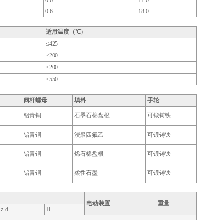
0.6
11.0
0.6
18.0
适用温度（℃）
≤425
≤200
≤200
≤550
阀杆螺母
填料
手轮
铝青铜
石墨石棉盘根
可锻铸铁
铝青铜
浸聚四氟乙
可锻铸铁
铝青铜
烯石棉盘根
可锻铸铁
铝青铜
柔性石墨
可锻铸铁
电动装置
重量
z-d
H