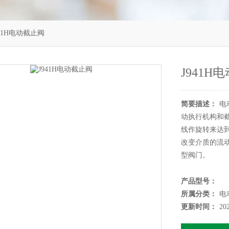
941H电动截止阀
J941H
简要描述：
电
动执行机构和
线作旋转来达
改变介质的流
型阀门。
产品型号：
所属分类：
电
更新时间：
20