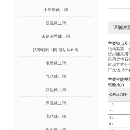
不锈钢截止阀
低温截止阀
详细说
锻钢法兰截止阀
主要特点及
结构紧凑、
抗冲刷截止阀 电站截止阀
密封面采用
采用柔性石
电动截止阀
驱动方式分
广泛适用于
气动截止阀
主要性能规
试验压力
其他截止阀
公称压力PN（
保温截止阀
1.6
2.5
电站截止阀
4.0
6.4
角式截止阀