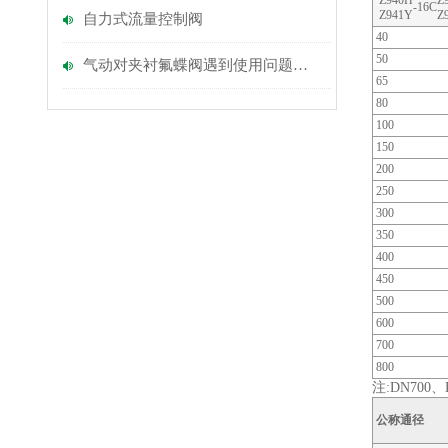
Z940H
Z
-16C
Z941Y
Z
自力式流量控制阀
40
50
气动对夹衬氟蝶阀遇到使用问题该如何解决
65
80
100
150
200
250
300
350
400
450
500
600
700
800
注:DN700、
公称通径