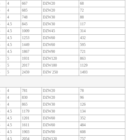
3
4
667
DZW20
68
3
4
685
DZW20
72
3
4
748
DZW30
88
3
4.5
845
DZW30
117
3
4.5
1009
DZW45
314
3
4.5
1253
DZW60
432
3
4.5
1449
DZW60
595
4
4.5
1867
DZW90
721
4
5
1931
DZW120
863
4
5
2017
DZW180
1129
4
5
2459
DZW 250
1493
3
4
781
DZW20
78
3
4
830
DZW20
96
3
4
865
DZW30
126
3
4.5
1179
DZW30
134
3
4.5
1201
DZW60
352
3
4.5
1611
DZW60
484
3
4.5
1903
DZW90
608
4
4.5
2054
DZW120
757