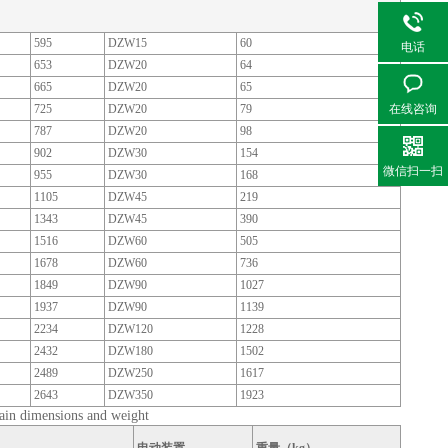
595
DZW15
60
电话
653
DZW20
64
665
DZW20
65
725
DZW20
79
在线咨询
787
DZW20
98
902
DZW30
154
微信扫一扫
955
DZW30
168
1105
DZW45
219
1343
DZW45
390
1516
DZW60
505
1678
DZW60
736
1849
DZW90
1027
1937
DZW90
1139
2234
DZW120
1228
2432
DZW180
1502
2489
DZW250
1617
2643
DZW350
1923
mensions and weight