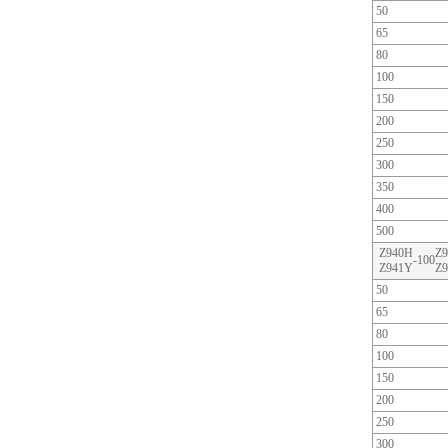
50
65
80
100
150
200
250
300
350
400
500
Z940H
Z9
-100
Z941Y
Z9
50
65
80
100
150
200
250
300