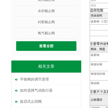
10.0
16.0
适用范围
水封截止阀
壳体材料
碳素钢（C型
衬胶截止阀
氧气截止阀
主要零件材
查看全部
阀体、阀盖
碳素钢
铬镍钛钢
相关文章
铬镍钼钛钢
平衡阀的调节原理
铬钼钢
如何选择气动执行器
主要尺寸及
公称通径
旋启式止回阀