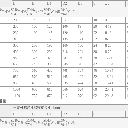
L
D
D1
D2
D6
b
z-d
f
0
Z940
Z940
Z940
Z940
Y-40P
Y-40R
W-40P
W-40R
Y-40I
1
Z941
Z941
Z941
Z941
200
145
110
85
76
18
4-18
250
160
125
100
88
20
4-18
280
180
145
120
110
22
8-18
310
195
160
135
121
22
8-18
350
230
190
160
150
24
8-23
450
300
250
218
204
30
8-25
550
375
320
282
260
38
12-30
650
445
385
345
313
42
12-34
750
510
450
408
364
46
16-34
850
570
510
465
422
52
16-34
950
655
585
535
474
58
16-41
1050
680
610
560
524
60
20-41
1150
755
670
612
576
62
20-48
重量
主要外形尺寸和连接尺寸（mm）
L
D
D1
D2
D6
b
z-d
f
0
Z940
Z940
Z940
Z940
Y-64P
Y-64R
W-64P
W-64R
Y-64I
1
Z941
Z941
Z941
Z941