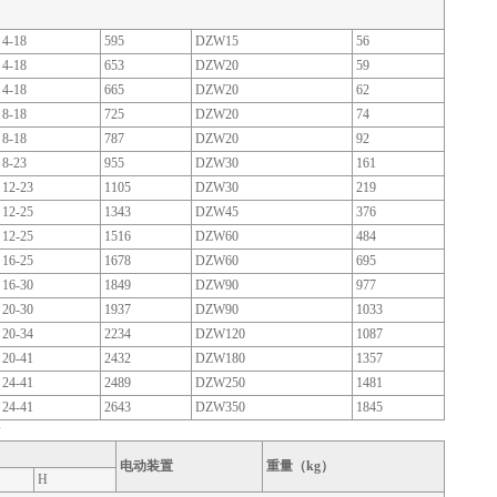
4-18
595
DZW15
56
4-18
653
DZW20
59
4-18
665
DZW20
62
8-18
725
DZW20
74
8-18
787
DZW20
92
8-23
955
DZW30
161
12-23
1105
DZW30
219
12-25
1343
DZW45
376
12-25
1516
DZW60
484
16-25
1678
DZW60
695
16-30
1849
DZW90
977
20-30
1937
DZW90
1033
20-34
2234
DZW120
1087
20-41
2432
DZW180
1357
24-41
2489
DZW250
1481
24-41
2643
DZW350
1845
量
电动装置
重量（kg）
H