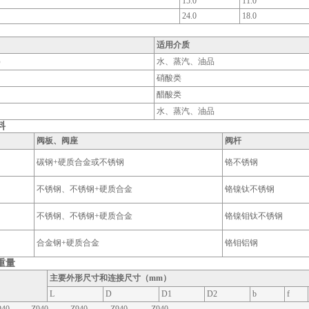
15.0
11.0
24.0
18.0
适用介质
）
水、蒸汽、油品
硝酸类
醋酸类
水、蒸汽、油品
料
阀板、阀座
阀杆
碳钢+硬质合金或不锈钢
铬不锈钢
不锈钢、不锈钢+硬质合金
铬镍钛不锈钢
不锈钢、不锈钢+硬质合金
铬镍钼钛不锈钢
合金钢+硬质合金
铬钼铝钢
重量
主要外形尺寸和连接尺寸（mm）
L
D
D1
D2
b
f