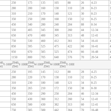
250
175
135
105
88
26
4-23
280
200
160
130
110
28
8-23
310
210
170
140
121
30
8-23
350
250
200
168
150
32
8-25
450
340
280
240
204
88
8-34
550
405
345
300
260
44
12-34
650
470
400
345
313
48
12-41
750
530
460
412
361
54
16-41
850
595
525
475
422
60
16-41
950
670
585
525
474
66
16-48
1150
800
705
640
576
70
20-54
40
Z940
Z940
Z940
Z940
Y-100P
Y-100R
W-100P
W-100R
Y-100I
41
Z941
Z941
Z941
Z941
250
195
145
112
88
28
4-25
280
220
170
138
110
32
8-25
310
230
180
148
121
34
8-25
350
265
210
172
150
38
8-30
450
350
290
250
204
46
12-34
550
430
360
312
260
54
12-41
650
500
430
382
313
60
12-41
750
585
500
442
364
70
16-48