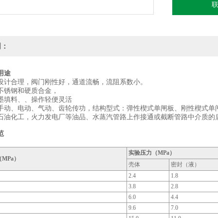
明：
用途
设计合理，阀门刚性好，通道流畅，流阻系数小。
不锈钢和硬质合金，
墨填料、、操作轻便灵活
手动、电动、气动、齿轮传功，结构型式：弹性楔式单闸板、刚性楔式单
石油化工，火力发电厂等油品、水蒸汽管路上作接通或截断管路中介质的
范
实验压力（MPa）
MPa）
壳体
密封（液）
2.4
1.8
3.8
2.8
6.0
4.4
9.6
7.0