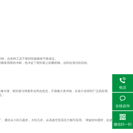
影响，在各种工况下密封性能都有可靠保证。
对阀座局部的冲刷，也冲走了密封面上的聚积物，达到自清洁的目的。
电话
维修方便，密封面与球面常在闭合状态，不易被介质冲蚀，在各行业得到广泛的应用。
点：
在线咨询
广，通径从小到几毫米，大到几米，从高真空至高压力都可应用。 球旋转90度时，在进、出
微信扫一扫