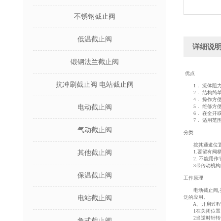
不锈钢截止阀
低温截止阀
详细说
锻钢法兰截止阀
优点
抗冲刷截止阀 电站截止阀
1． 流体阻力
2． 结构简单
4． 操作方便
电动截止阀
5． 维修方便
6． 在全开或
7． 适用范围
气动截止阀
分类
按其通道位置可
其他截止阀
1.要留有阀柄
2. 不能用作
3带传动机构
保温截止阀
工作原理
电动截止阀,美
电站截止阀
泛的应用。
A、开启过程
1在关闭位置，阀体
2当逆时针转动
角式截止阀