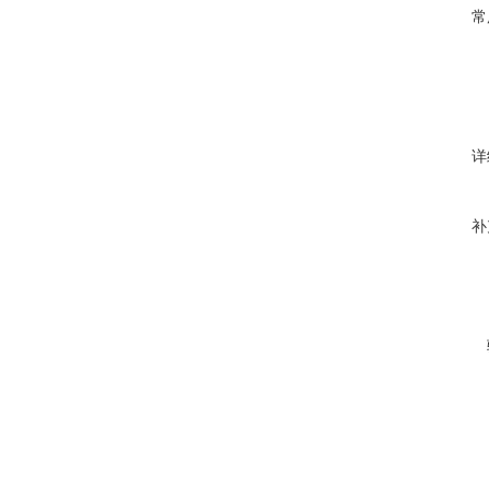
常
详
补