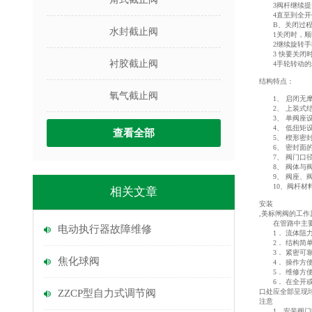
3阀杆继续提升
4直至到全开位
B、关闭过
水封截止阀
1关闭时，顺时
2继续旋转手轮
3 快要关闭时
衬胶截止阀
4手轮转动的z
结构特点：
氧气截止阀
1、 启闭无摩擦
2、 上装式结
3、 单阀座设
4、 低扭矩设
查看全部
5、 楔形密封
6、 密封面的
7、 阀门口径D
8、 阀体与阀
9、 阀座、阀
10、阀杆材料
相关文章
安装
,美标闸阀的工
在管路中主要用
电动执行器故障维修
1． 流体阻力
2． 结构简单
3． 紧密可靠
焦化球阀
4． 操作方便
5． 维修方便
6． 在全开或
ZZCP型自力式调节阀
口处应全部呈现
注意
1、安装阀门时