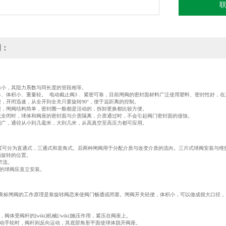
明：
小，其阻力系数与同长度的管段相等。
、体积小、重量轻。 电动截止阀3． 紧密可靠，目前闸阀的密封面材料广泛使用塑料、密封性好，在
，开闭迅速，从全开到全关只要旋转90°，便于远距离的控制。
，闸阀结构简单，密封圈一般都是活动的，拆卸更换都比较方便。
全闭时，球体和阀座的密封面与介质隔离，介质通过时，不会引起阀门密封面的侵蚀。
广，通径从小到几毫米，大到几米，从高真空至高压力都可应用。
分为直通式，三通式和直角式。后两种闸阀用于分配介质与改变介质的流向。三片式球阀安装与维
旋转的位置。
节流。
的球阀应直立安装。
标闸阀的工作原理是靠旋转阀恋来使阀门畅通或闭塞。闸阀开关轻便，体积小，可以做成很大口径，，
受阀杆的[wiki]机械[/wiki]施压作用，紧压在阀座上。
手轮时，阀杆则反向运动，其底部角形平面使球体脱开阀座。