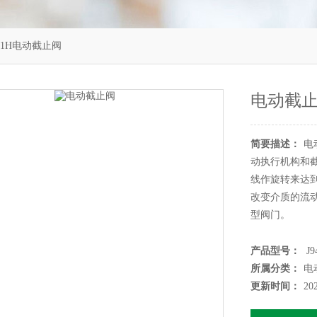
941H电动截止阀
电动截
简要描述：
电
动执行机构和
线作旋转来达
改变介质的流
型阀门。
产品型号：
J9
所属分类：
电
更新时间：
20