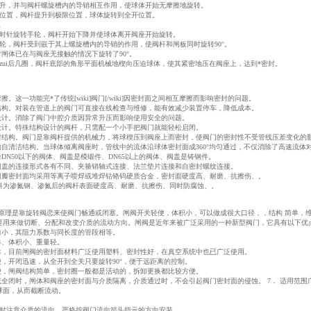
，并与阀杆螺旋槽内的导销相互作用，使球体开始无摩擦地旋转。
置，阀杆提升到极限位置，球体旋转到全开位置。
程
针旋转手轮，阀杆开始下降并使球体离开阀座开始旋转。
，阀杆受到嵌于其上螺旋槽内的导销的作用，使阀杆和闸板同时旋转90°。
闸体已在与阀座无接触的情况下旋转了90°。
ui后几圈，阀杆底部的角形平面机械地楔向压迫球体，使其紧密地压在阀座上，达到*密封。
。这一功能完*了传统[wiki]阀门[/wiki]因密封面之间相互摩擦而影响密封的问题。
构。对装在管道上的阀门可直接在线检查与维修，能有效减少装置停车，降低成本。
计。消除了阀门中腔介质因异常升压而影响使用安全的问题。
计。特殊结构设计的阀杆，只需配一个小手把阀门就能轻松启闭。
结构。阀门是靠阀杆提供的机械力，将球楔压到阀座上而密封，使阀门的密封性不受管线压差变化的
自清洁结构。当球体倾离阀座时，管线中的流体沿球体密封面成360°均匀通过，不仅消除了高速流体
N50以下的阀体、阀盖是模锻件、DN65以上的阀体、阀盖是铸钢件。
盖的连接形式各有不同、夹箍销轴式连接、法兰垫片连接和自密封螺纹连接。
瓣密封面均采用等离子喷焊或堆焊钴铬钨硬质合金，密封面硬度高、耐磨、抗擦伤、。
为渗氮钢、渗氮后的阀杆表面硬度高、耐磨、抗擦伤、同时防腐蚀、。
作原理是靠旋转阀恋来使阀门畅通或闭塞。闸阀开关轻便，体积小，可以做成很大口径，，结构 简单，
来做切断、分配和改变介质的流动方向。闸阀是近年来被广泛采用的一种新型阀门，它具有以下优
小，其阻力系数与同长度的管段相等。
、体积小、重量轻。
，目前闸阀的密封面材料广泛使用塑料、密封性好，在真空系统中也已广泛使用。
，开闭迅速，从全开到全关只要旋转90°，便于远距离的控制。
，闸阀结构简单，密封圈一般都是活动的，拆卸更换都比较方便。
全闭时，闸体和阀座的密封面与介质隔离，介质通过时，不会引起阀门密封面的侵蚀。 7． 适用范围
球面，从而截断流动。
注意介质的流向，严格按阀门流向箭头指示的方向安装。