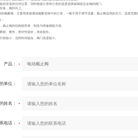
的管道的任何位置、同时根据介质和介质的温度选择碳钢或合金钢的阀门。
安装，阀杆向上。
用的截断阀，主要用来接通或截断管路中的介质，一般不用于调节流量。截止阀适用的压力、温度范
优点：
比，截止阀的结构较简单，制造与维修都较方便。
易磨损、擦伤，密封性较好，寿命较长。
瓣行程较小，启闭时间较短，阀门高度较小。
产品：
的单位：
的姓名：
系电话：