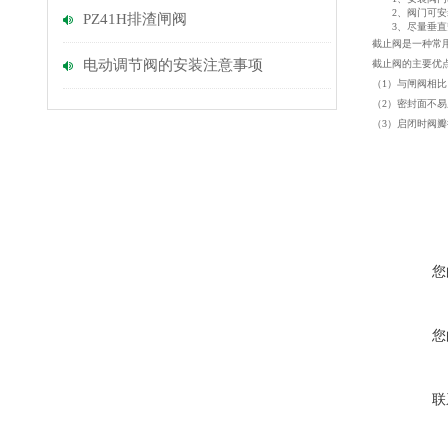
2、阀门可安装
PZ41H排渣闸阀
3、尽量垂直
截止阀是一种常
电动调节阀的安装注意事项
截止阀的主要
（1）与闸阀相
（2）密封面不
（3）启闭时阀
您
您
联