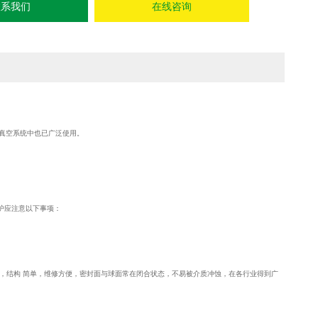
联系我们
在线咨询
真空系统中也已广泛使用。
护应注意以下事项：
结构 简单，维修方便，密封面与球面常在闭合状态，不易被介质冲蚀，在各行业得到广