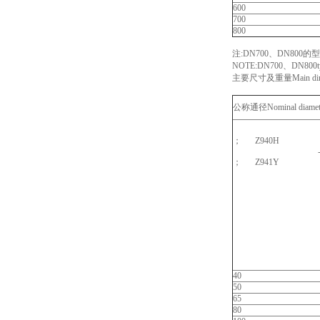
600
700
800
注:DN700、DN800的
NOTE:DN700、DN800typ
主要尺寸及重量Main dimens
公称通径Nominal diamet
；
Z940H
；
Z941Y
40
50
65
80