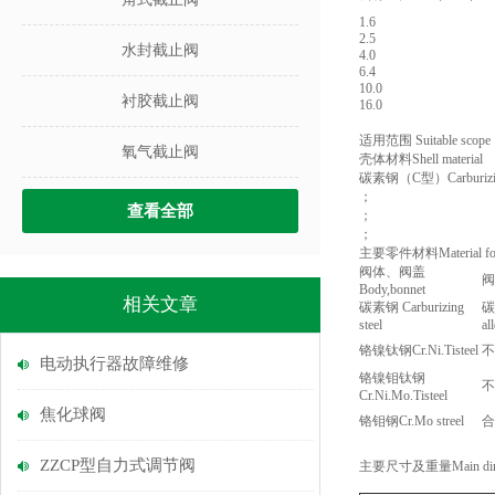
1.6
2.5
水封截止阀
4.0
6.4
10.0
衬胶截止阀
16.0
适用范围 Suitable scope
氧气截止阀
壳体材料Shell material
碳素钢（C型）Carburizing
；
查看全部
；
；
主要零件材料Material for 
阀体、阀盖
阀
Body,bonnet
相关文章
碳素钢 Carburizing
碳
steel
al
铬镍钛钢Cr.Ni.Tisteel
不
电动执行器故障维修
铬镍钼钛钢
不
Cr.Ni.Mo.Tisteel
焦化球阀
铬钼钢Cr.Mo streel
合
ZZCP型自力式调节阀
主要尺寸及重量Main dimens