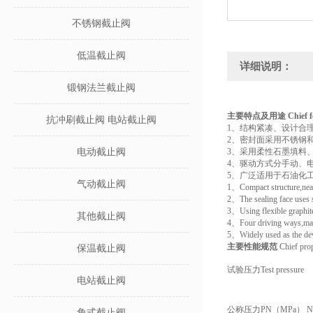
不锈钢截止阀
低温截止阀
详细说明：
锻钢法兰截止阀
主要特点及用途 Chief feat
抗冲刷截止阀 电站截止阀
1、结构紧凑、设计合
2、密封面采用不锈钢
电动截止阀
3、采用柔性石墨填料
4、驱动方式分手动、
5、广泛适用于石油化
气动截止阀
1、Compact structure,neaso
2、The sealing face uses st
3、Using flexible graphite 
其他截止阀
4、Four driving ways,manual
5、Widely used as the devi
主要性能规范
Chief prop
保温截止阀
试验压力Test pressure
电站截止阀
公称压力PN（MPa） Nomin
角式截止阀