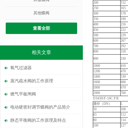
200
152
250
165
其他蝶阀
300
178
350
190
400
216
查看全部
450
222
500
229
600
267
700
292
800
318
相关文章
900
330
1000
410
氧气过滤器
1200
470
1400
530
蒸汽疏水阀的工作原理
1600
600
1800
670
2000
760
燃气平板闸阀
D343H/F-16C.P.R
通经（DN）
L
电动硬密封调节蝶阀的产品简介
50
108
65
112
静态平衡阀的工作原理及特点
80
114
100
127