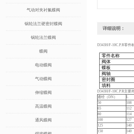
气动对夹衬氟蝶阀
锅轮法兰硬密封蝶阀
详细说明：
锅轮法兰蝶阀
D343H/F-10C.P.R零
蝶阀
零件名称
阀体
电动蝶阀
蝶板
阀轴
气动蝶阀
密封圈
填料
D343H/F-10C.P.
伸缩蝶阀
通经（DN）
L
50
108
高温蝶阀
65
112
80
114
100
127
通风蝶阀
125
140
150
140
焊接蝶阀