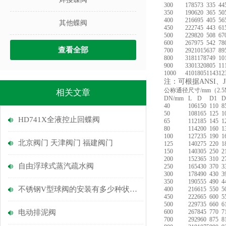
300
178
573
335
44
350
190
620
365
50
400
216
695
405
56
其他蝶阀
450
222
745
443
61
500
229
820
508
67
600
267
975
542
78
查看全部
700
292
1015
637
89
800
318
1178
749
10
900
330
1320
805
11
1000
410
1805
1143
12
注：可根据ANSI、
公称通径
尺寸/mm（2.5
相关文章
DN/mm
L
D
D1
D
40
106
150
110
8
50
108
165
125
1
HD741X全液控止回蝶阀
65
112
185
145
1
80
114
200
160
1
100
127
235
190
1
北京阀门 天津阀门 福建阀门
125
140
275
220
1
150
140
305
250
2
200
152
365
310
2
自由浮球式蒸汽疏水阀
250
165
430
370
3
300
178
490
430
3
350
190
555
490
4
不锈钢V型球阀的安装有多少种状况？
400
216
615
550
5
450
222
665
600
5
500
229
735
660
6
电动排泥阀
600
267
845
770
7
700
292
960
875
8