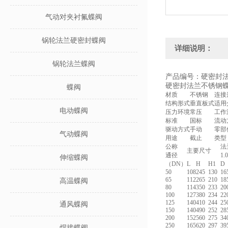
气动对夹衬氟蝶阀
锅轮法兰硬密封蝶阀
详细说明：
锅轮法兰蝶阀
产品编号：硬密封
硬密封法兰不锈钢
蝶阀
材质
不锈钢
连接
结构形式
垂直板式
适用
电动蝶阀
压力环境
常压
工作
标准
国标
流动
驱动方式
手动
零部
气动蝶阀
用途
截止
类型
公称
法
主要尺寸
通径
1.
伸缩蝶阀
（DN）
L
H
H1
D
50
108
245
130
16
65
112
265
210
18
高温蝶阀
80
114
350
233
20
100
127
380
234
22
125
140
410
244
25
通风蝶阀
150
140
490
252
28
200
152
560
275
34
250
165
620
297
39
焊接蝶阀