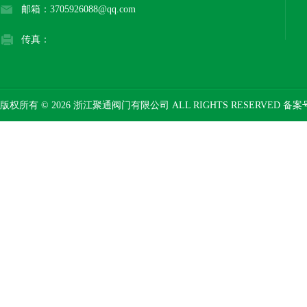
邮箱：3705926088@qq.com
传真：
版权所有 © 2026 浙江聚通阀门有限公司 ALL RIGHTS RESERVED 备