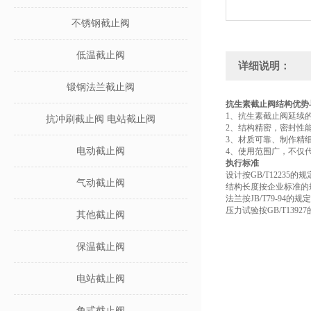
不锈钢截止阀
低温截止阀
详细说明：
锻钢法兰截止阀
抗生素截止阀结构优势
1、抗生素截止阀延续
抗冲刷截止阀 电站截止阀
2、结构精密，密封性
3、材质可靠、制作精
电动截止阀
4、使用范围广，不仅
执行标准
设计按GB/T12235的
气动截止阀
结构长度按企业标准的
法兰按JB/T79-94的规
压力试验按GB/T1392
其他截止阀
保温截止阀
电站截止阀
角式截止阀