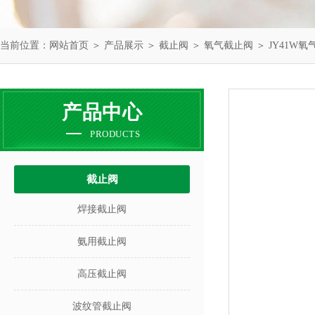
当前位置：
网站首页
＞
产品展示
＞
截止阀
＞
氧气截止阀
＞ JY41W
产品中心
PRODUCTS
截止阀
焊接截止阀
氨用截止阀
高压截止阀
波纹管截止阀