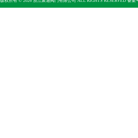
版权所有 © 2026 浙江聚通阀门有限公司 ALL RIGHTS RESERVED 备