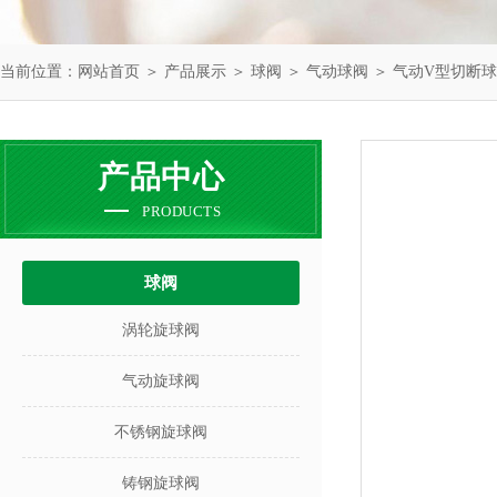
当前位置：
网站首页
＞
产品展示
＞
球阀
＞
气动球阀
＞ 气动V型切断
产品中心
PRODUCTS
球阀
涡轮旋球阀
气动旋球阀
不锈钢旋球阀
铸钢旋球阀