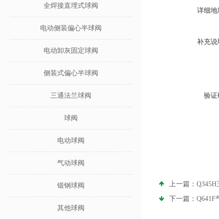
全焊接直埋式球阀
详细地
电动侧装偏心半球阀
补充说
电动卸灰固定球阀
侧装式偏心半球阀
三通法兰球阀
验证
球阀
电动球阀
气动球阀
上一篇：
Q34
锻钢球阀
下一篇：
Q641
其他球阀