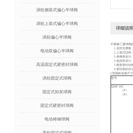
涡轮侧装式偏心半球阀
涡轮上装式偏心半球阀
详细说
涡轮偏心半球阀
不锈钢三通
球阀
1.启闭无摩擦
电动双偏心半球阀
2.上装式结构
3.单阀座设计
4.低扭矩设计
高温固定式硬密封球阀
5.楔形密封结
6.密封面的自
L型国标连接尺寸和
涡轮固定式球阀
型号
Q44F-16C
（P）
固定式卸灰球阀
（R）
固定式硬密封球阀
电动铸钢球阀
美标固定式球阀