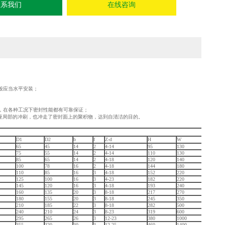
联系我们
在线咨询
般应当水平安装；
，在各种工况下密封性能都有可靠保证；
阀座局部的冲刷，也冲走了密封面上的聚积物，达到自清洁的目的。
D1
D2
b
f
Z-d
H
W
65
45
14
2
4-14
95
130
75
55
14
2
4-14
110
130
85
65
14
2
4-18
120
140
100
78
16
2
4-18
144
180
110
85
16
3
4-18
152
220
125
100
16
3
4-23
182
220
145
120
16
3
4-18
193
240
160
135
20
3
8-18
217
270
180
155
20
3
8-18
245
350
210
185
22
3
8-18
282
500
240
210
24
3
8-23
319
600
295
265
26
3
12-23
380
1000
355
320
30
3
12-25
460
1400