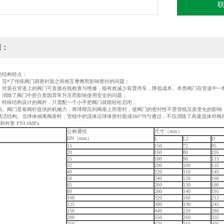
明：
的结构特点：
：完*了传统阀门因密封面之间相互摩擦而影响密封的问题；
：对装在管道上的阀门可直接在线检查与维修，能有效减少装置停车，降低成本。本类阀门在管道中一
。消除了阀门中腔介质因异常升压而影响使用安全的问题；
。特殊结构设计的阀杆，只需配一个小手把阀门就能轻松启闭；
构。阀门是靠阀杆提供的机械力，将球楔压到阀座上而密封，使阀门的密封性不受管线压差变化的影响
清洁结构。当球体倾离阀座时，管线中的流体沿球体密封面成360°均匀通过，不仅消除了高速流体对
外形 PN1.6MPa
公称通径
尺寸（mm）
DN（mm）
L
L2
D
15
150
72
95
20
160
80
105
25
180
90
115
32
200
100
135
40
220
110
145
50
240
120
160
65
260
130
180
80
280
140
195
100
320
160
215
125
380
190
245
150
440
220
280
200
550
260
335
250
670
310
405