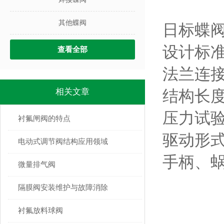
其他蝶阀
日标蝶
设计标准：
查看全部
法兰连接尺寸：
相关文章
结构长度：J
压力试验：J
衬氟闸阀的特点
驱动形
电动式调节阀结构应用领域
手柄、
微量排气阀
隔膜阀安装维护与故障消除
衬氟放料球阀