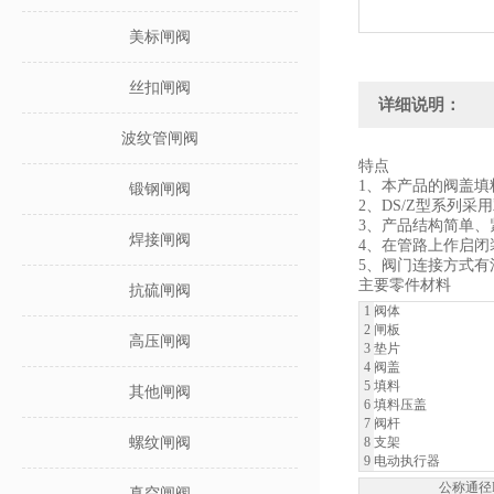
美标闸阀
丝扣闸阀
详细说明：
波纹管闸阀
特点
1、本产品的阀盖填
锻钢闸阀
2、DS/Z型系列
3、产品结构简单、
焊接闸阀
4、在管路上作启
5、阀门连接方式
主要零件材料
抗硫闸阀
1
阀体
2
闸板
高压闸阀
3
垫片
4
阀盖
5
填料
其他闸阀
6
填料压盖
7
阀杆
螺纹闸阀
8
支架
9
电动执行器
公称通径
真空闸阀