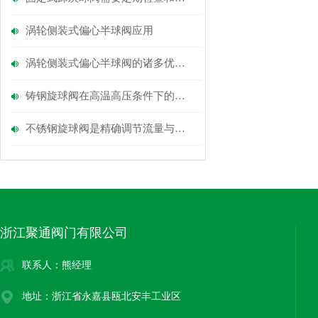
涡轮侧装式偏心半球阀应用
涡轮侧装式偏心半球阀的诸多优点您看中几条
铸钢旋球阀在高温高压条件下的稳定性能与优势
不锈钢旋球阀是精确调节流量与压力的理想选择
浙江聚通阀门有限公司
联系人：熊经理
地址：浙江省永嘉县瓯北安丰工业区