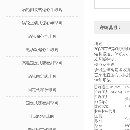
涡轮侧装式偏心半球阀
涡轮上装式偏心半球阀
详细说明：
涡轮偏心半球阀
概述
?QV677气动对
电动双偏心半球阀
结构紧凑、体积小
或切断控制。
高温固定式硬密封球阀
特点及用途
该薄型球阀是吸收
它采用直连方式执
涡轮固定式球阀
性能规范
公称通径DN(mm)
15-
固定式卸灰球阀
公称压力PN(Mpa)
1.6
公称压力
强
PS(Mpa)
固定式硬密封球阀
密封试验
1.7
材料材料代号
C
主 要
电动铸钢球阀
阀 
零 件
球 体
WC
美标固定式球阀