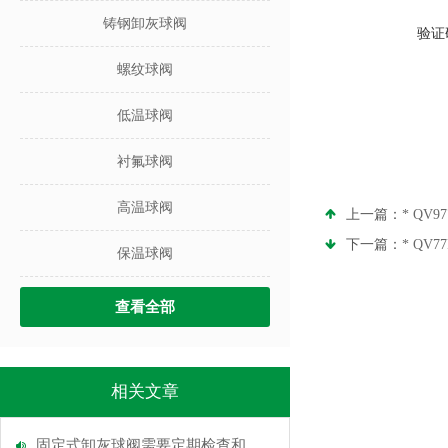
铸钢卸灰球阀
验证
螺纹球阀
低温球阀
衬氟球阀
高温球阀
上一篇：
* QV9
下一篇：
* QV
保温球阀
查看全部
相关文章
固定式卸灰球阀需要定期检查和维护吗？