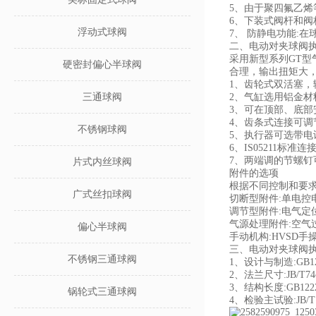
5、由于聚四氟乙
6、下装式阀杆和
浮动式球阀
7、 防静电功能:
二、电动对夹球阀
采用新型系列GT型
硬密封偏心半球阀
合理，输出扭矩大
1、齿轮式双活塞，
三通球阀
2、气缸选用铝金材
3、可在顶部、底部
4、齿条式连接可调
不锈钢球阀
5、执行器可选带
6、IS05211标
7、两端调的节螺钉
片式内丝球阀
附件的选项
根据不同控制和要求
广式丝扣球阀
切断型附件:单电控
调节型附件:电气定
气源处理附件:空气
偏心半球阀
手动机构:HVSD手
三、电动对夹球阀
不锈钢三通球阀
1、设计与制造:GB1223
2、法兰尺寸:JB/T74~9
3、结构长度:GB12221
锅轮式三通球阀
4、检验主试验:JB/T 