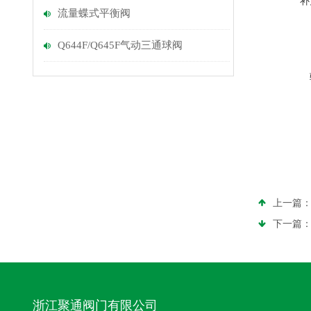
补
流量蝶式平衡阀
Q644F/Q645F气动三通球阀
上一篇
下一篇
浙江聚通阀门有限公司