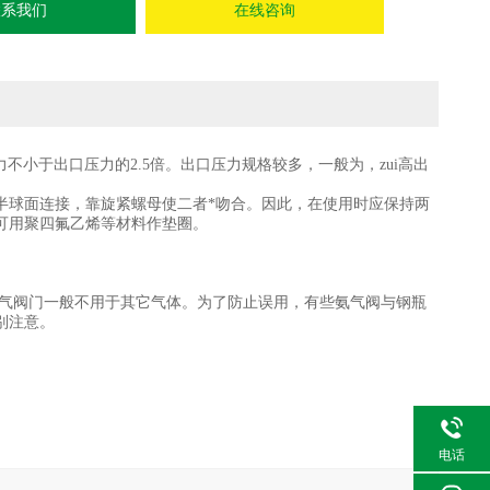
联系我们
在线咨询
力不小于出口压力的2.5倍。出口压力规格较多，一般为，zui高出
半球面连接，靠旋紧螺母使二者*吻合。因此，在使用时应保持两
可用聚四氟乙烯等材料作垫圈。
。
氨气阀门一般不用于其它气体。为了防止误用，有些氨气阀与钢瓶
别注意。
电话