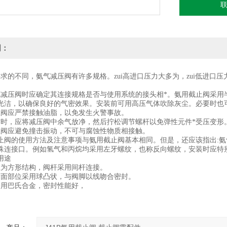
明：
求的不同，氨气减压阀有许多规格。zui高进口压力大多为，zui低进口压
气减压阀时应确定其连接规格是否与使用系统的接头相*。氨用截止阀采用
光洁，以确保良好的气密效果。安装前可用高压气体吹除灰尘。必要时也
止阀应严禁接触油脂，以免发生火警事故。
作时，应将减压阀中余气放净，然后拧松调节螺杆以免弹性元件*受压变形
止阀应避免撞击振动，不可与腐蚀性物质相接触。
止阀的使用方法及注意事项与氨用截止阀基本相同。但是，还应该指出:
殊连接口。例如氢气和丙烷均采用左牙螺纹，也称反向螺纹，安装时应特
用途
兰为方形结构，阀杆采用间杆连接。
封面部位采用球凸状，与阀脚以线吻合密封。
采用巴氏合金，密封性能好，