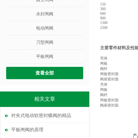
150
300
600
水封闸阀
900
1500
2500
电动闸阀
刀型闸阀
主要零件材料及性
平板闸阀
壳体
闸板
阀杆
查看全部
闸板密封面
阀座密封面
壳体
闸板
阀杆
相关文章
闸板密封面
阀座密封面
对夹式电动软密封蝶阀的精品
平板闸阀的原理
产