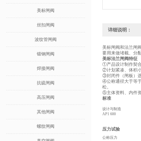
美标闸阀
丝扣闸阀
详细说明：
波纹管闸阀
美标闸阀和法兰闸
要用来做堵截、分
锻钢闸阀
美标法兰闸阀特征
①产品设计制作契合美
焊接闸阀
②计划紧凑、体积
③封闭件（闸板）
④公称通径大于等于N
抗硫闸阀
松。
⑤主体资料、内件
高压闸阀
标准
设计与制造
其他闸阀
AP1 600
螺纹闸阀
压力试验
公称压力
真空闸阀