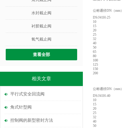
公称通径DN（mm）
水封截止阀
DS/J41H-25
10
衬胶截止阀
15
20
25
32
氧气截止阀
40
50
65
查看全部
80
100
125
150
200
相关文章
公称通径DN（mm）
平行式安全回流阀
DS/J41H-40
10
15
角式针型阀
20
25
32
控制阀的新型密封方法
40
50