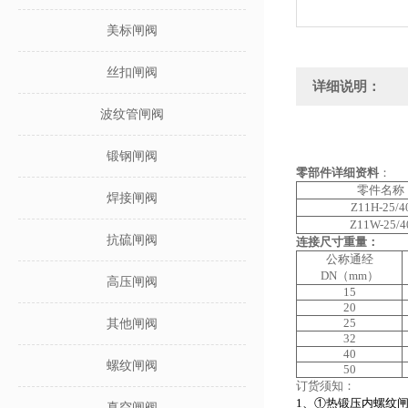
美标闸阀
丝扣闸阀
详细说明：
波纹管闸阀
锻钢闸阀
零部件详细资料
：
零件名称
焊接闸阀
Z11H-25/4
Z11W-25/4
抗硫闸阀
连接尺寸重量：
公称通经
DN（mm）
高压闸阀
15
20
25
其他闸阀
32
40
螺纹闸阀
50
订货须知：
1
、①
热锻压内螺纹
真空闸阀