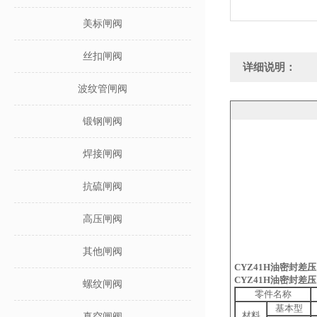
美标闸阀
丝扣闸阀
详细说明：
波纹管闸阀
锻钢闸阀
焊接闸阀
抗硫闸阀
高压闸阀
其他闸阀
CYZ41H油密封差
CYZ41H油密封差
螺纹闸阀
零件名称
基本型
材料
真空闸阀