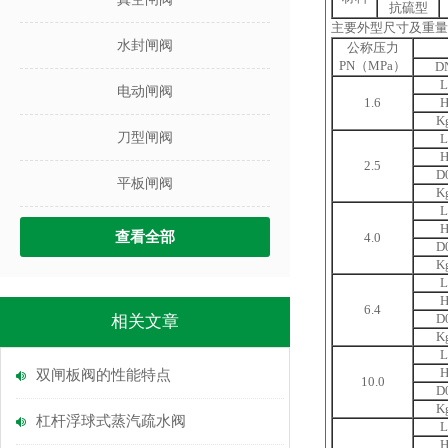
抗硫型
主要外型尺寸及重量
水封闸阀
公称压力
PN（MPa）
D
L
电动闸阀
1.6
K
刀型闸阀
L
2.5
D
平板闸阀
K
L
查看全部
4.0
D
K
L
6.4
D
相关文章
K
L
双闸板阀的性能特点
10.0
D
K
杠杆浮球式蒸汽疏水阀
L