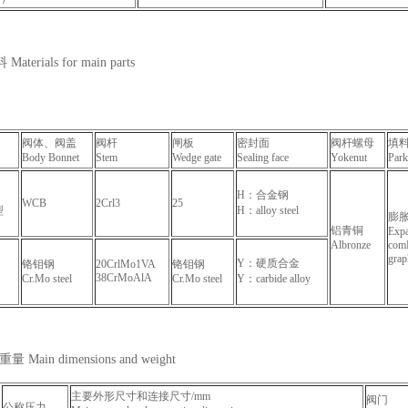
erials for main parts
阀体、阀盖
阀杆
闸板
密封面
阀杆螺母
填
Body Bonnet
Stem
Wedge gate
Sealing face
Yokenut
Park
H：合金钢
WCB
2Crl3
25
型
H：alloy steel
膨
铝青铜
Exp
Albronze
com
grap
Y：硬质合金
铬钼钢
20CrlMo1VA
铬钼钢
38CrMoAlA
Cr.Mo steel
Cr.Mo steel
Y：carbide alloy
Main dimensions and weight
主要外形尺寸和连接尺寸/mm
阀门
公称压力