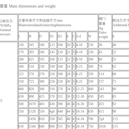
Main dimensions and weight
阀门
主要外形尺寸和连接尺寸/mm
附法兰尺寸
公称压力
重量
Mainexternalandconnectingdimensions
Additional 
PN/MPa
/kg
Nominal
Valve
pressure
L
H
D
D1
D2
b
f
Z-d
W
h
weight
250
345
160
125
100
20
3
4-18
250
30
48
270
395
180
145
120
22
3
8-18
250
43
52
280
425
195
160
135
22
3
8-18
300
60
55
300
510
230
190
160
24
3
8-23
300
79
62
325
570
270
220
188
28
3
8-25
350
114
68
350
725
300
250
218
30
3
8-25
350
157
72
400
820
360
310
278
34
3
12-25
400
243
60
450
890
425
370
332
36
3
12-30
450
345
85
25
500
1070
483
430
390
40
4
16-30
550
455
92
550
1320
550
4g0
448
44
4
16-34
650
615
98
1450
610
550
505
48
4
16-34
700
7g4
115
650
1560
660
600
555
50
4
20-34
750
1018
115