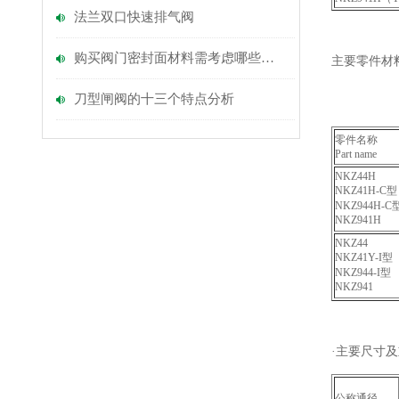
法兰双口快速排气阀
购买阀门密封面材料需考虑哪些因素
主要零件材料 Mat
刀型闸阀的十三个特点分析
零件名称
Part name
NKZ44H
NKZ41H-C型
NKZ944H-C
NKZ941H
NKZ44
NKZ41Y-I型
NKZ944-I型
NKZ941
·主要尺寸及重量 
公称通径