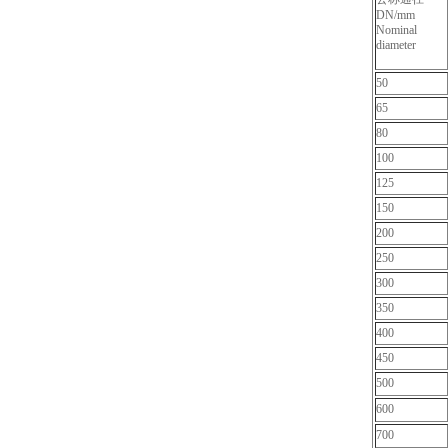
DN/mm
Nominal
diameter
50
65
80
100
125
150
200
250
300
350
400
450
500
600
700