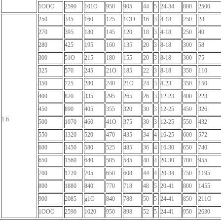
1OOO
2590
101O
950
905
44
5
24-34
800
2500
250
345
160
125
1OO
16
3
4-18
250
28
270
395
180
145
120
18
3
4-18
250
40
280
425
195
160
135
20
3
8-18
300
58
300
51O
215
180
155
20
3
8-18
300
75
325
570
245
21O
185
22
3
8-18
350
110
350
725
280
240
21O
24
3
8-23
350
150
400
820
335
295
265
26
3
12-23
400
223
450
890
405
355
320
30
3
12-25
450
326
1.6
500
1070
460
41O
375
30
3
12-25
550
432
550
1320
520
470
435
34
4
16-25
600
572
600
1450
580
525
485
36
4
16-30
650
740
650
1560
640
585
545
40
4
20-30
700
955
700
1720
705
650
608
44
4
20-34
750
1195
800
1880
840
770
718
48
5
20-41
800
1455
900
2085
g1O
840
788
50
5
24-41
850
211O
1OOO
2590
1020
950
898
52
5
24-41
950
2630