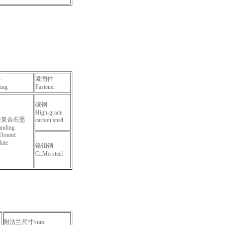
料
紧固件
ing
Fastener
碳钢
High-grade
胀复合石墨
carbon steel
anding
Dound
hite
铬钼钢
Cr.Mo steel
附法兰尺寸/mm