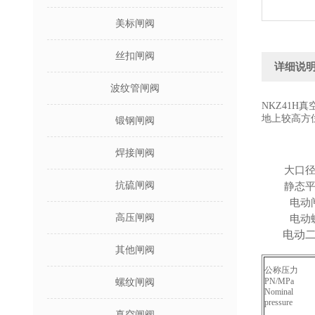
美标闸阀
丝扣闸阀
详细说
波纹管闸阀
NKZ41
地上较高方
锻钢闸阀
焊接闸阀
大口
抗硫闸阀
静态
电动
高压闸阀
电动
电动
其他闸阀
公称压力
PN/MPa
螺纹闸阀
Nominal
pressure
真空闸阀