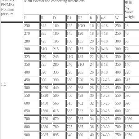
Main extemal and connecting dimensions
重量
PN/MPa
/kg
Nominal
Valve
pressure
weight
L
H
D
D1
D2
b
f
z-d
W
250
345
160
125
1OO
16
3
4-18
250
28
270
395
180
145
120
18
3
4-18
250
40
280
425
195
160
135
20
3
4-18
300
55
300
51O
215
180
155
20
3
8-18
300
72
325
570
245
21O
185
22
3
8-18
350
106
350
725
280
240
21O
24
3
8-18
350
146
400
820
335
295
265
26
3
8-18
400
220
450
890
390
350
320
28
3
12-23
400
315
1.O
500
1070
440
400
368
28
3
12-23
450
398
550
1320
500
460
428
30
4
16-23
550
530
600
1450
565
515
482
32
4
16-25
550
690
650
1560
615
565
532
32
4
20-25
600
870
700
1720
670
620
585
34
4
20-25
650
1080
800
1880
780
725
685
36
5
20-30
700
1350
900
2085
895
840
800
40
5
24-30
750
1950