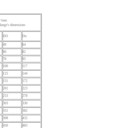
/mm
flange's dimensions
DO
Dn
49
64
66
82
78
95
100
117
125
144
151
172
201
223
253
278
303
330
351
382
398
432
450
483