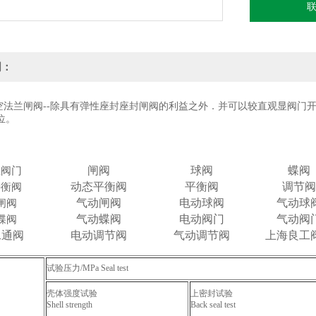
明：
H真空法兰闸阀--除具有弹性座封座封闸阀的利益之外．并可以较直观显阀
位。
闸阀
球阀
蝶阀
径阀门
动态平衡阀
平衡阀
调节阀
平衡阀
气动闸阀
电动球阀
气动球
闸阀
气动蝶阀
电动阀门
气动阀
蝶阀
二通阀
电动调节阀
气动调节阀
上海良工
试验压力/MPa Seal test
壳体强度试验
上密封试验
Shell strength
Back seal test