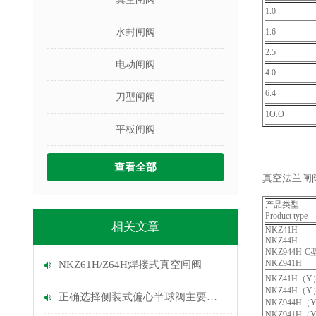
1.0
水封闸阀
1.6
2.5
电动闸阀
4.0
6.4
刀型闸阀
1O.O
平板闸阀
查看全部
真空法兰闸阀使
产品类型
Product type
相关文章
NKZ41H
NKZ44H
NKZ944H-C
NKZ941H
NKZ61H/Z64H焊接式真空闸阀
NKZ41H（Y
NKZ44H（Y
正确选择侧装式偏心半球阀主要考虑以下几点
NKZ944H（
NKZ941H（