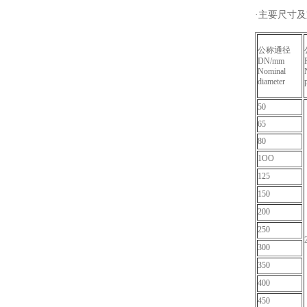
·主要尺寸及重量 
公称通径
DN/mm
Nominal
diameter
50
65
80
1OO
125
150
200
250
300
350
400
450