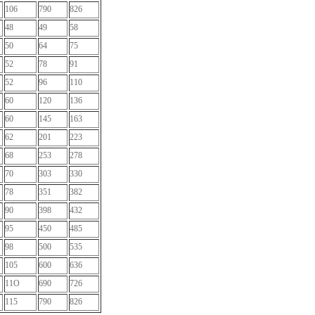
106
790
826
48
49
58
50
64
75
52
78
91
52
96
110
60
120
136
60
145
163
62
201
223
68
253
278
70
303
330
78
351
382
90
398
432
95
450
485
98
500
535
105
600
636
11O
690
726
115
790
826