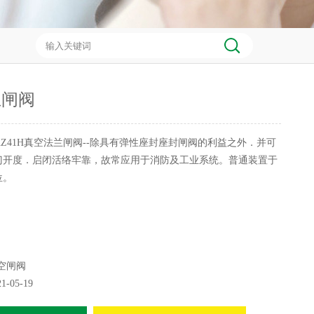
兰闸阀
KZ41H真空法兰闸阀--除具有弹性座封座封闸阀的利益之外．并可
门开度．启闭活络牢靠，故常应用于消防及工业系统。普通装置于
位。
空闸阀
21-05-19