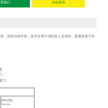
联系我们
在线咨询
门开度．启闭活络牢靠，故常应用于消防及工业系统。普通装置于距
阀
门
阀门
密封试验
Seat test