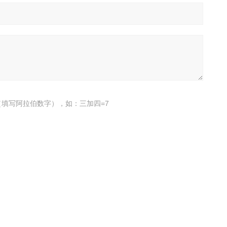
填写阿拉伯数字），如：三加四=7