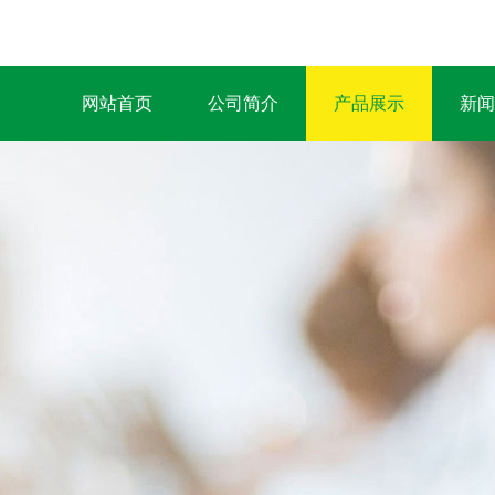
网站首页
公司简介
产品展示
新闻