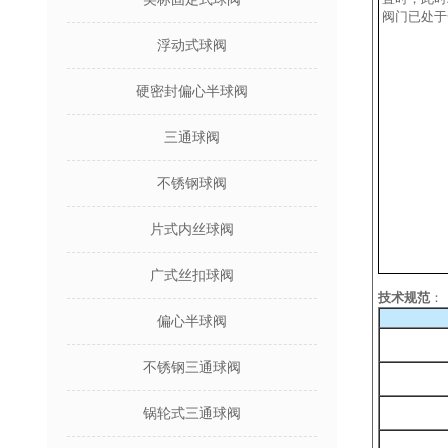
阀门已处于
浮动式球阀
硬密封偏心半球阀
三通球阀
不锈钢球阀
片式内丝球阀
广式丝扣球阀
技术规范
：
偏心半球阀
不锈钢三通球阀
锅轮式三通球阀