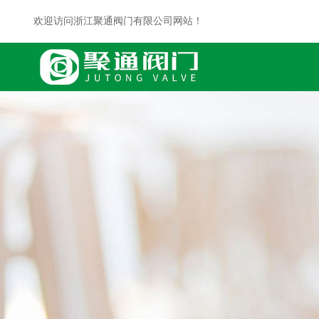
欢迎访问浙江聚通阀门有限公司网站！