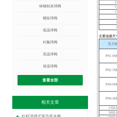
C
铸钢卸灰球阀
C
C
螺纹球阀
低温球阀
主要连接尺
衬氟球阀
压力
高温球阀
PN1.6M
保温球阀
PN2.5M
查看全部
PN4.0M
PN6.4M
相关文章
150L
300L
杠杆浮球式蒸汽疏水阀