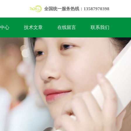
全国统一服务热线：13587970398
中心
技术文章
在线留言
联系我们