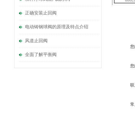
600L
正确安装止回阀
电动铸钢球阀的原理及特点介绍
风道止回阀
您
全面了解平衡阀
您
联
常