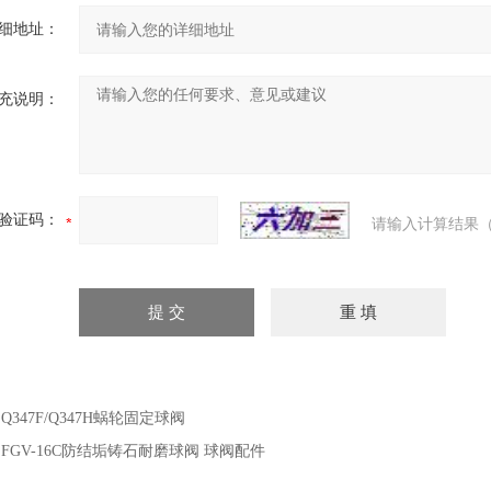
细地址：
充说明：
验证码：
请输入计算结果（
：
Q347F/Q347H蜗轮固定球阀
：
FGV-16C防结垢铸石耐磨球阀 球阀配件