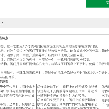
明：
品特点：
摩擦。这一功能完*了传统阀门因密封面之间相互摩擦而影响密封的问题。
结构。对装在管道上的阀门可直接在线检查与维修。能有效减少装置停车，降低
设计。消除了阀门中腔介质因异常升压而影响使用安全的问题。
设计。特殊结构设计的阀杆，只需配一个小手轮阀门就能轻松启闭。
封结构。阀门是靠阀杆提供的机械力，将球楔压到阀座上而密封。使阀门的密封
的自清结构。当球体倾离阀座时，管线中的流体会沿球体密封面成360°均匀通
清洁的目的。
作原理：
于全开位置时，顺时针转
②连续转动手轮，阀杆上的精密螺旋曲线槽
③当
阀杆螺母与止推轴承配合
轨道与嵌于其内的导向销相互作用，带动球
球体
始下降并带动球体开始旋
体随阀杆不停的按顺时针方向转动。
况下
⑦当阀门将要开启时，阀杆上的精密螺旋曲
⑥连
手轮，当阀杆升到极限位
线槽轨道与嵌于其内的导向销相互作用带动
升的
球也已随阀杆倒转了90°
球体在与阀座密封面*无摩擦的情况下不停的