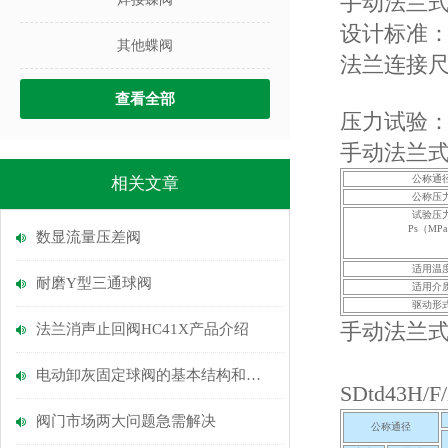
手动法兰
设计标准：GT
其他蝶阀
法兰连接尺寸：G
GB/T911
查看全部
压力试验：GB/
手动法兰
公称通
相关文章
公称压
试验压
Ps（MP
数显流量压差阀
适用温
耐磨Y型三通球阀
适用介
驱动形
手动法兰
法兰消声止回阀HC41X产品介绍
电动卸灰固定球阀的基本结构和使用方法
SDtd43H/
阀门市场两大问题急需解决
公称通径