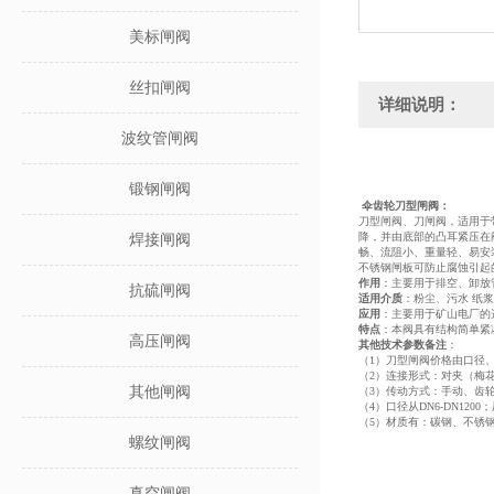
美标闸阀
丝扣闸阀
详细说明：
波纹管闸阀
锻钢闸阀
伞齿轮
刀型闸阀
：
刀型闸阀、刀闸阀，适用于
降，并由底部的凸耳紧压在
焊接闸阀
畅、流阻小、重量轻、易安装、
不锈钢闸板可防止腐蚀引起
作用
：主要用于排空、卸放
抗硫闸阀
适用介质
：粉尘、污水 纸
应用
：主要用于矿山电厂的
特点
：本阀具有结构简单紧
高压闸阀
其他技术参数备注
：
（1）刀型闸阀价格由口径
（2）连接形式：对夹（梅
其他闸阀
（3）传动方式：手动、齿
（4）口径从DN6-DN1200；压
（5）材质有：碳钢、不锈
螺纹闸阀
真空闸阀