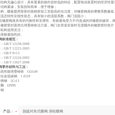
线型结构无偏心设计，具有显著的操作扭矩低的特征，配置电动装置时的经济性显
理，结构紧凑，安装拆卸简单，便于维修；
胶结构，蝶板圆周形密封面精密加工至较高的光洁度，对橡胶阀座的摩擦系数极
封面流态特性呈线性状态，具有较小的流阻系数，阀门流阻小；
的模压橡胶阀座具有的均衡性和支撑性，有效避免受力不均造成的对橡胶的破坏，
端口橡胶密封面突出球墨铸铁法兰面，阀门在管道安装时无需额外的橡胶密封垫片
操作机构选用灵活；
观精美耐腐蚀性好。
阀标准规范：
B/T 12238-2008
B/T 12221-2005
B/T 9113
B/T 12224-2005
B/T 13927-2008
阀零件材料与工况：
高性能球墨铸铁 GGG40
金低碳钢 1.4529
钢 2Cr13
圈 EPDN
青铜
产品：