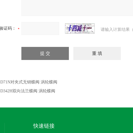
验证码：
请输入计算结果（
：
D71N对夹式无销蝶阀 涡轮蝶阀
：
D342H双向法兰蝶阀 涡轮蝶阀
快速链接