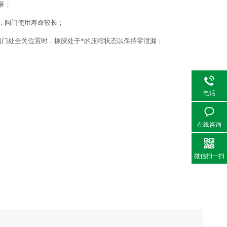
著；
低，阀门使用寿命较长；
阀门处全关位置时，橡胶处于*的压缩状态以保持零泄漏；
电话
在线咨询
微信扫一扫