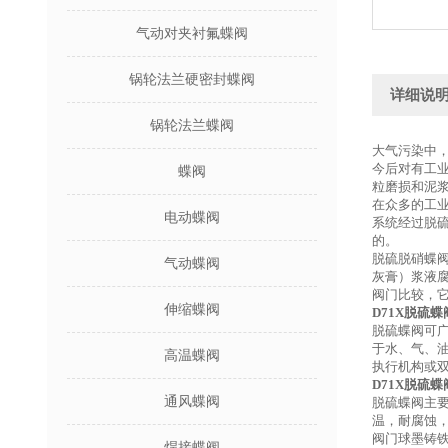
气动对夹衬氟蝶阀
锅轮法兰硬密封蝶阀
详细说
锅轮法兰蝶阀
大气污染中
今后对有工
蝶阀
粒磨损和泥
在众多的工业
电动蝶阀
系统经过脱
的。
脱硫脱硝蝶
气动蝶阀
灰膏）浆液腐
阀门比较，它
伸缩蝶阀
D71X
脱硫蝶
脱硫蝶阀可
于水、气、油
高温蝶阀
执行机构或
D71X
脱硫蝶
通风蝶阀
脱硫蝶阀主
温，耐腐蚀
阀门球墨铸铁
焊接蝶阀