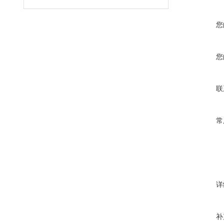
您
您
联
常
详
补