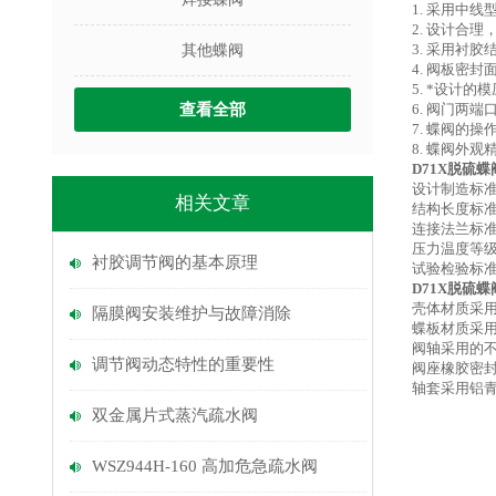
1. 采用中
2. 设计合
3. 采用衬
其他蝶阀
4. 阀板密
5. *设计
查看全部
6. 阀门两
7. 蝶阀的
8. 蝶阀外
D71X
脱硫蝶
设计制造标准：G
相关文章
结构长度标准：G
连接法兰标准：G
压力温度等级：G
衬胶调节阀的基本原理
试验检验标准：G
D71X
脱硫蝶
壳体材质采用
隔膜阀安装维护与故障消除
蝶板材质采用合
阀轴采用的不锈
调节阀动态特性的重要性
阀座橡胶密封
轴套采用铝
双金属片式蒸汽疏水阀
WSZ944H-160 高加危急疏水阀