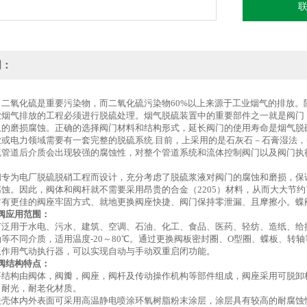
明：
，二氧化硫是重要污染物，而二氧化硫污染物60%以上来源于工业烟气的排放。
业烟气排放的工程必须进行脱硫处理。烟气脱硫装置中的重要部件之一就是阀门
浆的磨损腐蚀。正确的选择阀门材料和结构形式，延长阀门的使用寿命是烟气脱
或电力领域需要有一套完整的脱硫系统.目前，上采用的是石灰石－石膏湿法，一
硫管道后介质会出现较强的腐蚀性，对整个管道系统和流体控制阀门以及阀门执
阀专为电厂脱硫脱硝工程而设计，充分考虑了脱硫浆液对阀门的腐蚀和磨损，保
蚀。因此，阀体和阀杆就不需要采用昂贵的合金（2205）材料，从而大大节
有更佳的阀座牢固方式、就地更换阀座快捷、阀门保持零泄漏、且摩擦小。蝶阀
阀应用范围：
广泛用于水电、污水、建筑、空调、石油、化工、食品、医药、轻纺、造纸、给
等不同介质，适用温度-20～80℃。通过更换阀板密封圈、O型圈、蝶板、
双作用气动执行器，可以实现自动与手动双重启闭功能。
阀结构特点：
要结构由阀体，阀瓣，阀座，阀杆及传动操作机构等部件组成，阀座采用可脱卸
，耐光，耐老化材质。
壳体内外表面可采用高温静电喷涂环氧树脂粉末涂层，涂层具有较高的耐腐蚀性能，