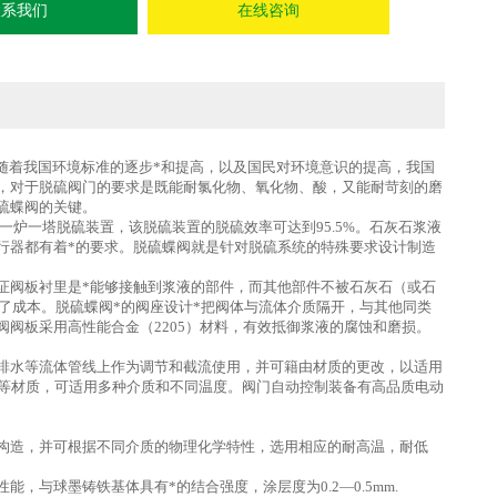
联系我们
在线咨询
随着我国环境标准的逐步*和提高，以及国民对环境意识的提高，我国
，对于脱硫阀门的要求是既能耐氯化物、氧化物、酸，又能耐苛刻的磨
硫蝶阀的关键。
炉一塔脱硫装置，该脱硫装置的脱硫效率可达到95.5%。石灰石浆液
行器都有着*的要求。脱硫蝶阀就是针对脱硫系统的特殊要求设计制造
证阀板衬里是*能够接触到浆液的部件，而其他部件不被石灰石（或石
约了成本。脱硫蝶阀*的阀座设计*把阀体与流体介质隔开，与其他同类
阀板采用高性能合金（2205）材料，有效抵御浆液的腐蚀和磨损。
排水等流体管线上作为调节和截流使用，并可籍由材质的更改，以适用
转轴等材质，可适用多种介质和不同温度。阀门自动控制装备有高品质电动
构造，并可根据不同介质的物理化学特性，选用相应的耐高温，耐低
与球墨铸铁基体具有*的结合强度，涂层度为0.2—0.5mm.