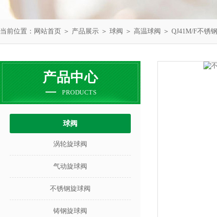
当前位置：
网站首页
＞
产品展示
＞
球阀
＞
高温球阀
＞ QJ41M/F不
产品中心
PRODUCTS
球阀
涡轮旋球阀
气动旋球阀
不锈钢旋球阀
铸钢旋球阀