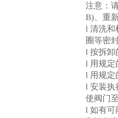
注意：
B)、重
l 清洗
圈等密
l 按拆
l 用规
l 用规
l 安装
使阀门
l 如有