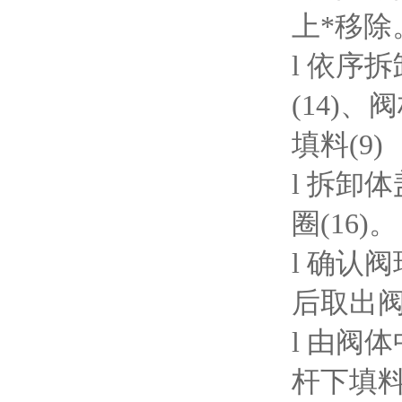
上*移除
l 依序
(14)、
填料(9)
l 拆卸
圈(16)。
l 确认
后取出
l 由阀
杆下填料(