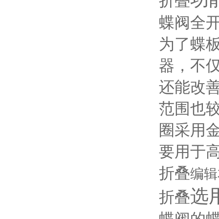
折叠
蝶阀全开
为了蝶
器，不
还能改
范围也
圈采用
要用于
折叠
编辑
选
折叠