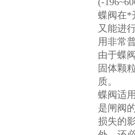
(-19
蝶阀在*
又能进
用非常
由于蝶
固体颗
质。
蝶阀适
是闸阀
损失的
外，还