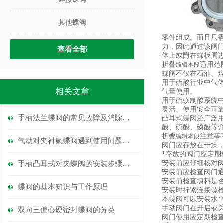
其他蝶阀
零件组成。而且只需
力，因此通过该阀
查看全部
体上或附在蝶板周
适用范
折叠
编辑本段
蝶阀不仅在石油、
用于硫酸行业中气体
相关文章
气量使用。
用于硫磺制酸系统
灵活、使用安全可
手柄法兰蝶阀的常见故障及消除方法
凸耳式蝶阀还广泛用
酸、硫酸、磷酸等介
注意事
折叠
编辑本段
气动对夹衬氟蝶阀遇到使用问题该如何解决
阀门应存放在干燥
*存放的阀门应定
安装前应仔细核对
手柄凸耳式对夹蝶阀的安装步骤说明
安装前应检查阀门
安装前检查填料是
蝶阀的基本知识与工作原理
安装时拧紧连接螺
本蝶阀可以安装水
手动阀门在开启或
双向三偏心硬密封蝶阀的分类
阀门使用应定期检