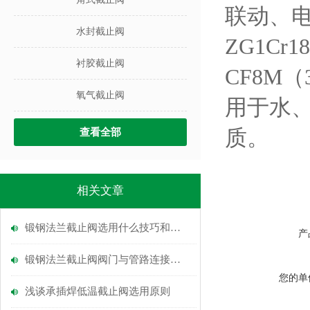
联动、电
水封截止阀
ZG1Cr1
衬胶截止阀
CF8M
氧气截止阀
用于水
质。
查看全部
相关文章
锻钢法兰截止阀选用什么技巧和讲究呢？
产
锻钢法兰截止阀阀门与管路连接采用焊接式结构
您的单
浅谈承插焊低温截止阀选用原则