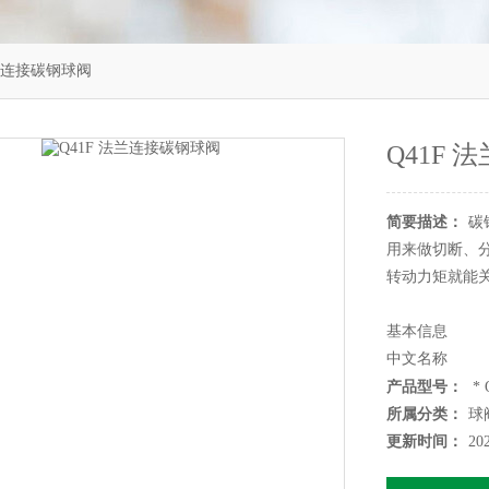
 法兰连接碳钢球阀
Q41F
简要描述：
碳
用来做切断、
转动力矩就能
基本信息
中文名称
碳钢球阀
产品型号：
* 
所属分类：
球
性质
更新时间：
20
具有旋转90度