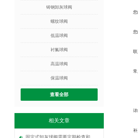
铸钢卸灰球阀
您
螺纹球阀
您
低温球阀
衬氟球阀
联
高温球阀
常
保温球阀
查看全部
详
相关文章
补
固定式卸灰球阀需要定期检查和维护吗？