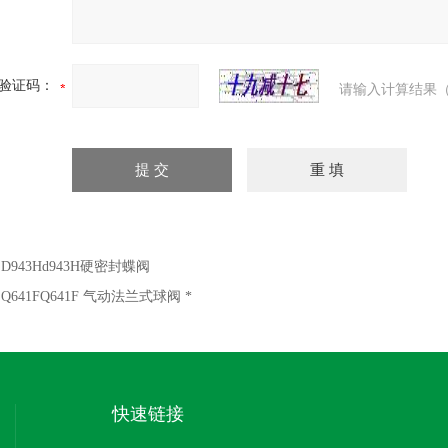
验证码：
请输入计算结果（
：
D943Hd943H硬密封蝶阀
：
Q641FQ641F 气动法兰式球阀 *
快速链接