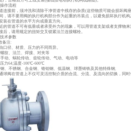
能)，合格后方可上线安装(接线按电动执行机构线路图)。
操作流程
与管道连接前，须冲洗和清除干净管道中残存的杂质(这些物质可能会损坏阀座
装期间，请不要用阀的执行机构部分作为起重的吊装点，以避免损坏执行机构
阀应安装在管道的水平方向或垂直方向。
点附近的管道不可有低垂或者承受外力的现象，可以用管道支架或者支撑物
道连接后，请用规定的扭矩交叉锁紧法兰连接螺栓。
技术参数
数备注:
价格由口径、材质、压力的不同而异。
式:螺纹、法兰、焊接、对夹等
方式:手动、蜗轮传动、齿轮传动、气动、电动等
;压力64;温度-100℃-600℃
有:碳钢、不锈钢、合金钢、铬钼钢、低温钢、球墨铸铁及其他特殊钢;
或四通球阀在管道上不仅可灵活控制介质的合流、分流、及流向的切换，同