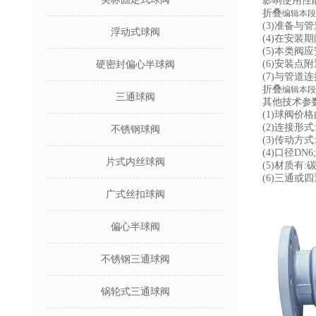
影响使用性
折叠
编辑本段
(3)准备
浮动式球阀
(4)在安
(5)本类
(6)安装
硬密封偏心半球阀
(7)与管
折叠
编辑本段
三通球阀
其他技术参
(1)球阀
(2)连接形
不锈钢球阀
(3)传动
(4)口径DN6
片式内丝球阀
(5)材质
(6)三通
广式丝扣球阀
偏心半球阀
不锈钢三通球阀
锅轮式三通球阀