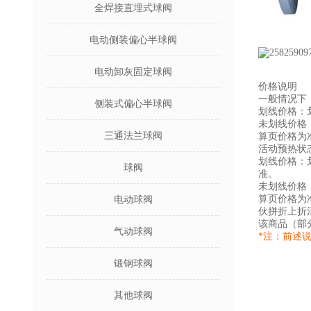
全焊接直埋式球阀
电动侧装偏心半球阀
电动卸灰固定球阀
价格说明
一般情况下
侧装式偏心半球阀
划线价格：
未划线价格
三通法兰球阀
算页价格为
活动预热状
划线价格：
球阀
准。
未划线价格
算页价格为
电动球阀
伙拼折上折
该商品（部
气动球阀
*注：前述
锻钢球阀
其他球阀