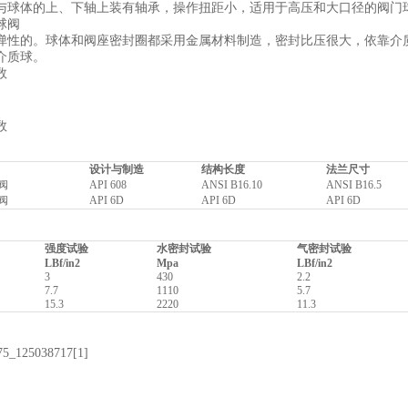
与球体的上、下轴上装有轴承，操作扭距小，适用于高压和大口径的阀门
球阀
弹性的。球体和阀座密封圈都采用金属材料制造，密封比压很大，依靠介
介质球。
数
数
设计与制造
结构长度
法兰尺寸
阀
API 608
ANSI B16.10
ANSI B16.5
阀
API 6D
API 6D
API 6D
强度试验
水密封试验
气密封试验
LBf/in2
Mpa
LBf/in2
3
430
2.2
7.7
1110
5.7
15.3
2220
11.3