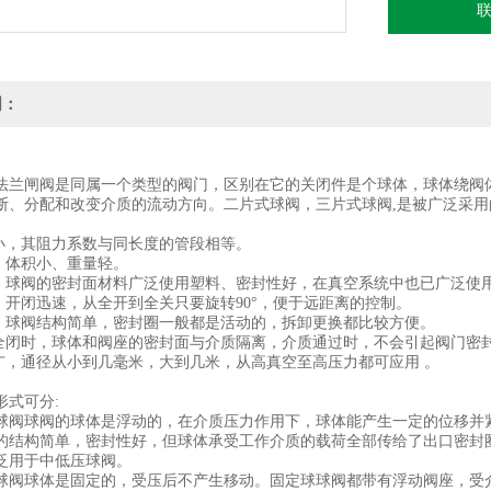
区别
在它的关闭件
优点
明：
流体阻力小
法兰闸阀是同属一个类型的阀门，区别在它的关闭件是个球体，球体绕阀
断、分配和改变介质的流动方向。二片式球阀，三片式球阀,是被广泛采用
力小，其阻力系数与同长度的管段相等。
单、体积小、重量轻。
靠，球阀的密封面材料广泛使用塑料、密封性好，在真空系统中也已广泛使
便，开闭迅速，从全开到全关只要旋转90°，便于远距离的控制。
便，球阀结构简单，密封圈一般都是活动的，拆卸更换都比较方便。
或全闭时，球体和阀座的密封面与介质隔离，介质通过时，不会引起阀门密
围广，通径从小到几毫米，大到几米，从高真空至高压力都可应用 。
形式可分:
球阀球阀的球体是浮动的，在介质压力作用下，球体能产生一定的位移并
的结构简单，密封性好，但球体承受工作介质的载荷全部传给了出口密封
泛用于中低压球阀。
球阀球体是固定的，受压后不产生移动。固定球球阀都带有浮动阀座，受