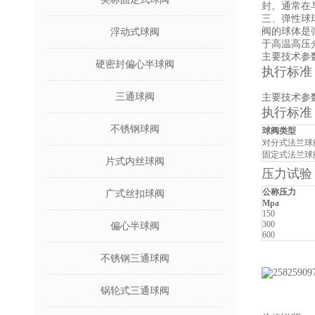
封。通常在
三、弹性球
阀的球体是
浮动式球阀
于高温高压
主要技术参
硬密封偏心半球阀
执行标准
三通球阀
主要技术参
执行标准
不锈钢球阀
球阀类型
对分式法兰球
固定式法兰球
片式内丝球阀
压力试验
公称压力
广式丝扣球阀
Mpa
150
300
偏心半球阀
600
不锈钢三通球阀
锅轮式三通球阀