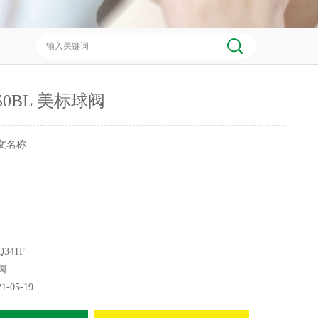
150BL 美标球阀
文名称
Q341F
兰闸阀
阀
21-05-19