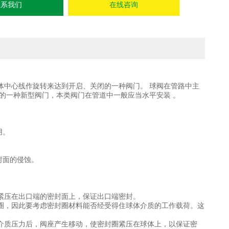
联系我们
在线咨询
是个球体
体中心线作旋转来达到开启、关闭的一种阀门。 球阀在管路中主
的一种新型阀门，本类阀门在管道中一般应当水平安装 。
用。
封面的侵蚀。
紧压在出口端的密封面上，保证出口端密封。
圈，因此要考虑密封圈材料能否经受得住球体介质的工作载荷。这
介质压力后，阀座产生移动，使密封圈紧压在球体上，以保证密