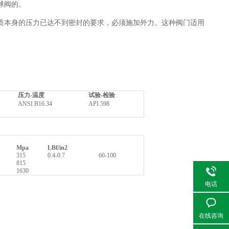
球阀的。
质本身的压力已达不到密封的要求，必须施加外力。这种阀门适用
压力-温度
试验-检验
ANSI B16.34
API 598
Mpa
LBf/in2
315
0.4-0.7
60-100
815
1630
电话
在线咨询