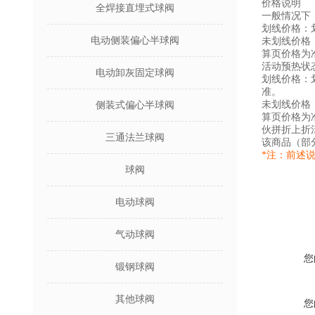
价格说明
全焊接直埋式球阀
一般情况下
划线价格：
电动侧装偏心半球阀
未划线价格
算页价格为
活动预热状
电动卸灰固定球阀
划线价格：
准。
未划线价格
侧装式偏心半球阀
算页价格为
伙拼折上折
三通法兰球阀
该商品（部
*注：前述
球阀
电动球阀
气动球阀
您
锻钢球阀
其他球阀
您