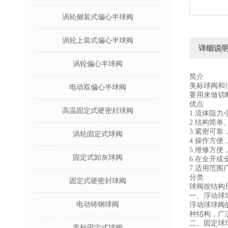
涡轮侧装式偏心半球阀
涡轮上装式偏心半球阀
详细说
涡轮偏心半球阀
简介
美标球阀和
电动双偏心半球阀
要用来做切
优点
高温固定式硬密封球阀
1.流体阻
2.结构简
3.紧密可
涡轮固定式球阀
4.操作方
5.维修方
固定式卸灰球阀
6.在全开
7.适用范
分类
固定式硬密封球阀
球阀按结构
一、浮动球
电动铸钢球阀
浮动球球阀
种结构，广
二、固定球
美标固定式球阀