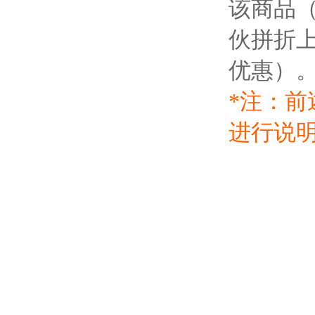
该商品
伙拼折
优惠）
*注：
进行说