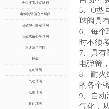
全焊接直埋式球阀
5、O
电动侧装偏心半球阀
球阀具
电动卸灰固定球阀
6、每
侧装式偏心半球阀
时不须
三通法兰球阀
7、具
球阀
电弹簧
电动球阀
8、耐
气动球阀
的各个
锻钢球阀
9、自
其他球阀
气化，