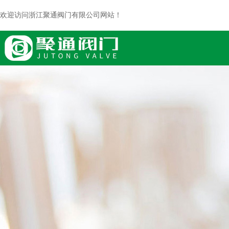
欢迎访问浙江聚通阀门有限公司网站！