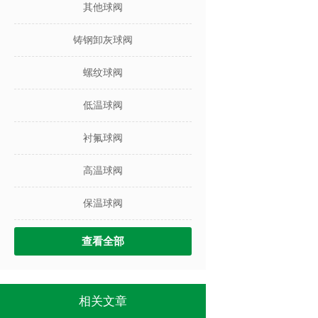
其他球阀
铸钢卸灰球阀
螺纹球阀
低温球阀
衬氟球阀
高温球阀
保温球阀
查看全部
相关文章