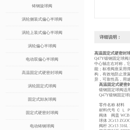
铸钢旋球阀
涡轮侧装式偏心半球阀
涡轮上装式偏心半球阀
详细说明：
涡轮偏心半球阀
高温固定式硬密封
Q47Y锻钢固定球
电动双偏心半球阀
中心轴左右对称，
能；标准阀座采用
高温固定式硬密封球阀
构，有效地防止泄漏
异，可靠性高，用
高温固定式硬密
涡轮固定式球阀
锻钢固定球阀适用
Q47Y锻钢固定球
固定式卸灰球阀
零件名称 材料
材料代号 Ｃ Ｌ Ｐ
固定式硬密封球阀
阀体 阀盖 WCB ZGO
球体 2Cr13 ZGOOC
阀杆 2Cr13 316L 1
电动铸钢球阀