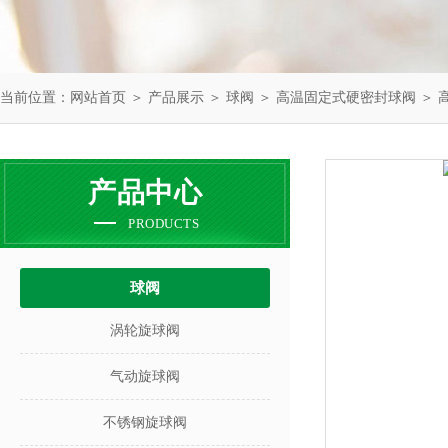
当前位置：
网站首页
＞
产品展示
＞
球阀
＞
高温固定式硬密封球阀
＞ 
产品中心
PRODUCTS
球阀
涡轮旋球阀
气动旋球阀
不锈钢旋球阀