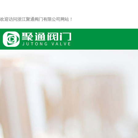
欢迎访问浙江聚通阀门有限公司网站！