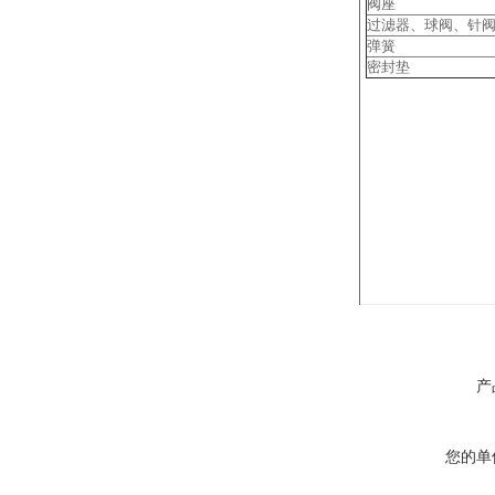
阀座
过滤器、球阀、针
弹簧
密封垫
产
您的单