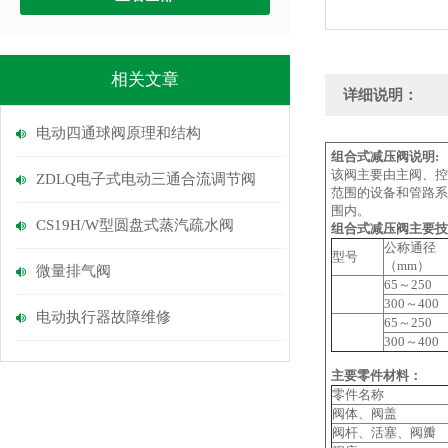
相关文章
详细说明：
电动四通球阀原理和结构
组合式减压阀说明:
该阀主要由主阀、控
ZDLQ电子式电动三通合流调节阀
范围的设备和管路系
围内。
CS19H/W型圆盘式蒸汽疏水阀
组合式减压阀主要技
公称通径
型号
（mm）
微量排气阀
65～250
300～400
电动执行器故障维修
65～250
300～400
主要零件材料：
零件名称
阀体、阀盖
阀杆、活塞、阀瓣