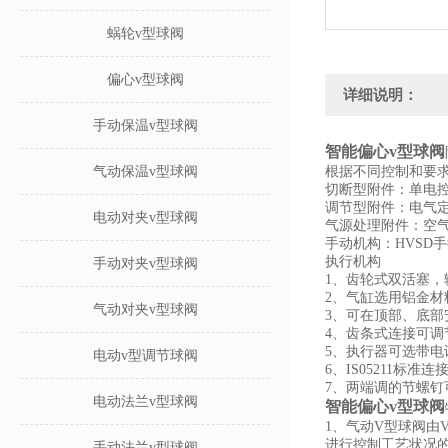
蜗轮v型球阀
偏心v型球阀
详细说明：
手动保温v型球阀
智能偏心v型球阀
气动保温v型球阀
根据不同控制和要
切断型附件：单电
调节型附件：电气
电动对夹v型球阀
气源处理附件：空
手动机构：HVSD
执行机构
手动对夹v型球阀
1、齿轮式双活塞，
2、气缸选用铝金材
气动对夹v型球阀
3、可在顶部、底部
4、齿条式连接可调
5、执行器可选带
电动v型调节球阀
6、IS05211标
7、两端调的节螺钉
电动法兰v型球阀
智能偏心v型球阀
1、气动V型球阀
进行控制工艺状况
手动法兰v型球阀