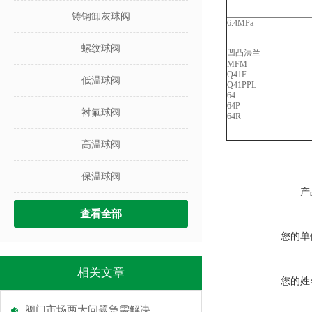
铸钢卸灰球阀
6.4MPa
螺纹球阀
凹凸法兰
MFM
Q41F
低温球阀
Q41PPL
64
64P
衬氟球阀
64R
高温球阀
保温球阀
产
查看全部
您的单
相关文章
您的姓
阀门市场两大问题急需解决