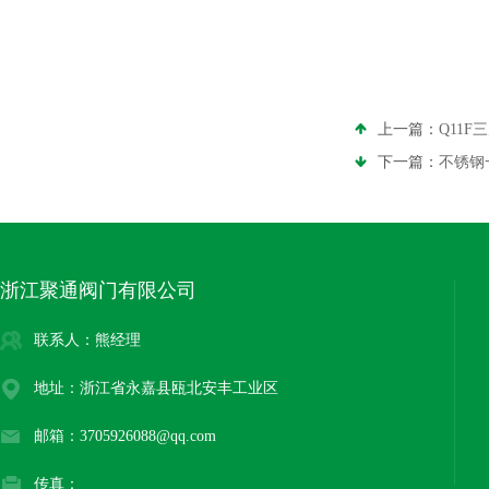
上一篇：
Q11
下一篇：
不锈钢
浙江聚通阀门有限公司
联系人：熊经理
地址：浙江省永嘉县瓯北安丰工业区
邮箱：3705926088@qq.com
传真：