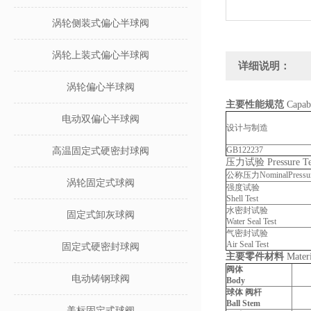
涡轮侧装式偏心半球阀
涡轮上装式偏心半球阀
详细说明：
涡轮偏心半球阀
主要性能规范
Capabi
电动双偏心半球阀
设计与制造
GB122237
高温固定式硬密封球阀
压力试验 Pressure Te
公称压力NominalPressu
涡轮固定式球阀
强度试验
Shell Test
水密封试验
固定式卸灰球阀
Water Seal Test
气密封试验
Air Seal Test
固定式硬密封球阀
主要零件材料
Materi
阀体
电动铸钢球阀
Body
球体 阀杆
Ball Stem
美标固定式球阀