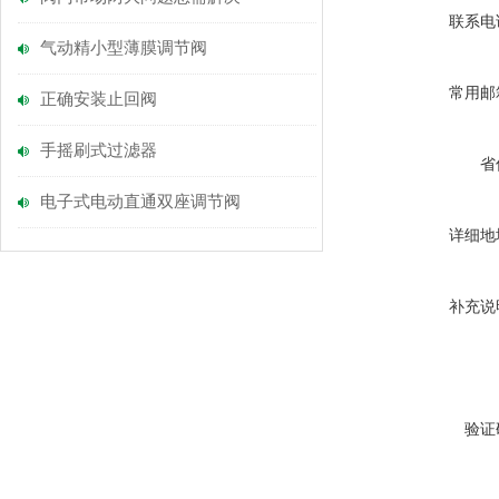
联系电
气动精小型薄膜调节阀
常用邮
正确安装止回阀
手摇刷式过滤器
省
电子式电动直通双座调节阀
详细地
补充说
验证