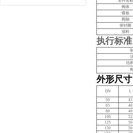
零件名
阀体
蝶板
阀轴
密封圈
填料
执行标准
结
外形尺寸
DN
L
50
43
65
46
80
46
100
52
125
56
150
56