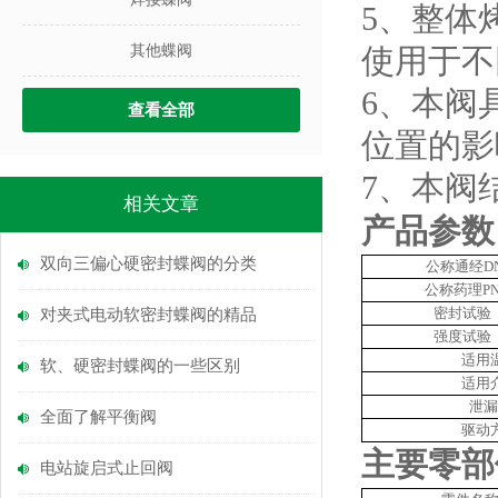
5、整体
其他蝶阀
使用于不
6、本阀
查看全部
位置的影
7、本阀
相关文章
产品参数
双向三偏心硬密封蝶阀的分类
公称通经D
公称药理PN
密封试验（
对夹式电动软密封蝶阀的精品
强度试验（
适用
软、硬密封蝶阀的一些区别
适用
泄漏
全面了解平衡阀
驱动
主要零部
电站旋启式止回阀