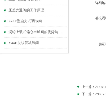
详细地
压差旁通阀的工作原理
补充说
ZZCP型自力式调节阀
涡轮上装式偏心半球阀的优势与应用
Y44H波纹管减压阀
验证
上一篇：
ZDRV
下一篇：
Z960