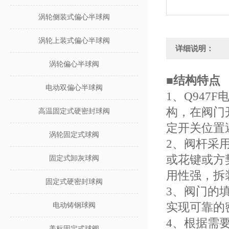
涡轮侧装式偏心半球阀
涡轮上装式偏心半球阀
详细说明：
涡轮偏心半球阀
■结构特点
电动双偏心半球阀
1、Q947F
构，在阀门
高温固定式硬密封球阀
定开关位置
涡轮固定式球阀
2、阀杆采用
或花键或方
固定式卸灰球阀
用性强，拆
固定式硬密封球阀
3、阀门的
实现可靠的
电动铸钢球阀
4、根据需
美标固定式球阀