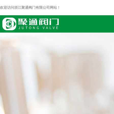
欢迎访问浙江聚通阀门有限公司网站！