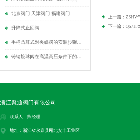
北京阀门 天津阀门 福建阀门
上一篇：
ZSH
下一篇：
Q67
升降式止回阀
手柄凸耳式对夹蝶阀的安装步骤说明
铸钢旋球阀在高温高压条件下的稳定性能与优势
浙江聚通阀门有限公司
联系人：熊经理
地址：浙江省永嘉县瓯北安丰工业区