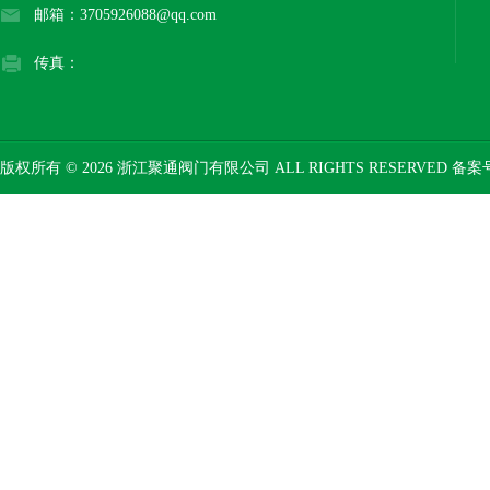
邮箱：3705926088@qq.com
传真：
版权所有 © 2026 浙江聚通阀门有限公司 ALL RIGHTS RESERVED 备