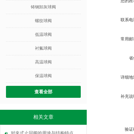
您的姓
铸钢卸灰球阀
联系电
螺纹球阀
低温球阀
常用邮
衬氟球阀
省
高温球阀
保温球阀
详细地
查看全部
补充说
相关文章
验证
对夹式止回阀的用途与结构特点