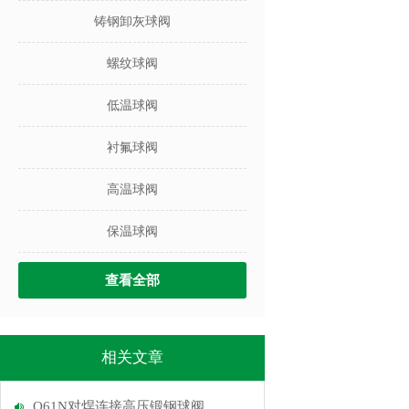
铸钢卸灰球阀
螺纹球阀
低温球阀
衬氟球阀
高温球阀
保温球阀
查看全部
相关文章
Q61N对焊连接高压锻钢球阀