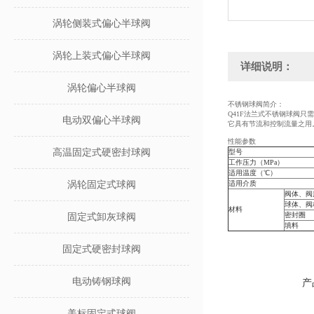
涡轮侧装式偏心半球阀
涡轮上装式偏心半球阀
详细说明：
涡轮偏心半球阀
不锈钢球阀简介：
Q41F法兰式不锈钢
球阀
只需
电动双偏心半球阀
它具有节流和控制流量之用
性能参数
高温固定式硬密封球阀
型号
工作压力（MPa）
适用温度（℃）
涡轮固定式球阀
适用介质
阀体、阀
球体、阀
材料
密封圈
固定式卸灰球阀
填料
固定式硬密封球阀
电动铸钢球阀
产
美标固定式球阀