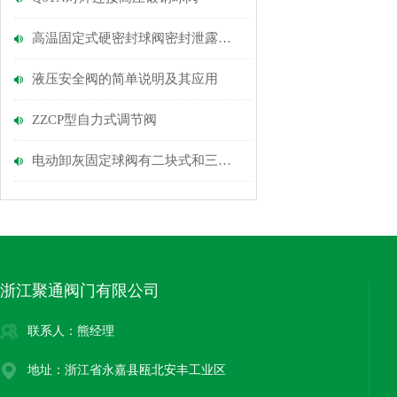
高温固定式硬密封球阀密封泄露怎么办？
液压安全阀的简单说明及其应用
ZZCP型自力式调节阀
电动卸灰固定球阀有二块式和三块式两种阀体结构
浙江聚通阀门有限公司
联系人：熊经理
地址：浙江省永嘉县瓯北安丰工业区