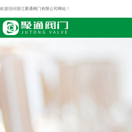
欢迎访问浙江聚通阀门有限公司网站！